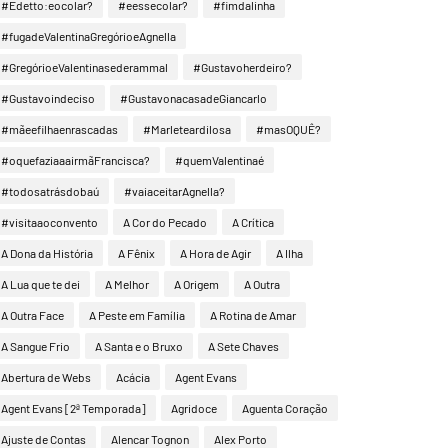
#Edetto:eocolar?
#eessecolar?
#fimdalinha
#fugadeValentinaGregórioeAgnella
#GregórioeValentinasederammal
#Gustavoherdeiro?
#Gustavoindeciso
#GustavonacasadeGiancarlo
#mãeefilhaenrascadas
#Marleteardilosa
#masOQUÊ?
#oquefaziaaairmãFrancisca?
#quemValentinaé
#todosatrásdobaú
#vaiaceitarAgnella?
#visitaaoconvento
A Cor do Pecado
A Crítica
A Dona da História
A Fênix
A Hora de Agir
A Ilha
A Lua que te dei
A Melhor
A Origem
A Outra
A Outra Face
A Peste em Família
A Rotina de Amar
A Sangue Frio
A Santa e o Bruxo
A Sete Chaves
Abertura de Webs
Acácia
Agent Evans
Agent Evans [2ª Temporada]
Agridoce
Aguenta Coração
Ajuste de Contas
Alencar Tognon
Alex Porto