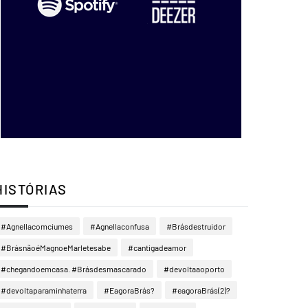
HISTÓRIAS
#Agnellacomciumes
#Agnellaconfusa
#Brásdestruidor
#BrásnãoéMagnoeMarletesabe
#cantigadeamor
#chegandoemcasa. #Brásdesmascarado
#devoltaaoporto
#devoltaparaminhaterra
#EagoraBrás?
#eagoraBrás(2)?