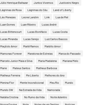
Júlio Henrique Baltazar
Juntos Vivemos
Justiceiro Negro
Lágrimas de Rosa
Lágrimas do Céu
Land of Liberty
Léo Menezes
Leone Landim
Link
Lua de Mel
Luan Gomes
Luan Ribeiro
Lucas André
Lucas Bittencourt
Lucas Bonifácio
Lucas Costa
Lucas Miranda
Lucas Serejo
Luiz Carlos Bascos
Maçã do Amor
Maitê Ramos
Maldito Amor
Mamonas Forever
Maratona de Estreias
Marca do Passado
Marcelo Junior Maia e Silva
Maria Madalena
Mariana Melo
Marie
Mateus Santos
Matheus Barbosa
Matheus Ferreira
Me Liberto
Melhores do Ano
Menina Flor
Mente Incondicional
Meu Rio
Mundo
Mundo SW
Na Estrada da Vida
Namorada
Natália Cristina
No Rumo da Vida
Noite Adentro
Nossa Equipe
Nota
Notas de um Destino
Notícias