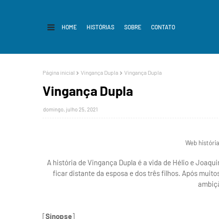
HOME
HISTÓRIAS
SOBRE
CONTATO
Página inicial
Vingança Dupla
Vingança Dupla
Vingança Dupla
domingo, julho 25, 2021
Web históri
A história de Vingança Dupla é a vida de Hélio e Joaqui
ficar distante da esposa e dos três filhos. Após muito
ambiçã
[
Sinopse
]