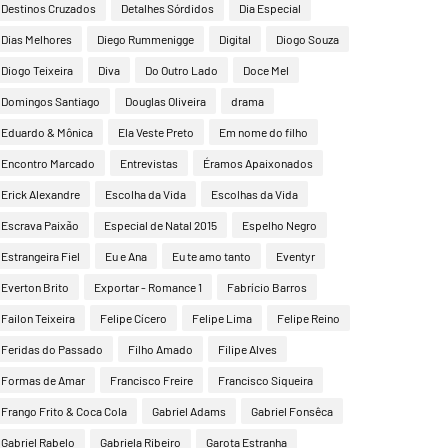
Destinos Cruzados
Detalhes Sórdidos
Dia Especial
Dias Melhores
Diego Rummenigge
Digital
Diogo Souza
Diogo Teixeira
Diva
Do Outro Lado
Doce Mel
Domingos Santiago
Douglas Oliveira
drama
Eduardo & Mônica
Ela Veste Preto
Em nome do filho
Encontro Marcado
Entrevistas
Éramos Apaixonados
Erick Alexandre
Escolha da Vida
Escolhas da Vida
Escrava Paixão
Especial de Natal 2015
Espelho Negro
Estrangeira Fiel
Eu e Ana
Eu te amo tanto
Eventyr
Everton Brito
Exportar - Romance 1
Fabrício Barros
Failon Teixeira
Felipe Cícero
Felipe Lima
Felipe Reino
Feridas do Passado
Filho Amado
Filipe Alves
Formas de Amar
Francisco Freire
Francisco Siqueira
Frango Frito & Coca Cola
Gabriel Adams
Gabriel Fonsêca
Gabriel Rabelo
Gabriela Ribeiro
Garota Estranha