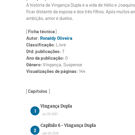
A história de Vingança Dupla é a vida de Hélio e Joaquin
ficar distante da esposa e dos três filhos. Após muitos a
ambição, amor e duelos.
[
Ficha técnica
]
Autor
:
Ronaldy Oliveira
Classificação
: Livre
Qtd. publicações
: 7
Ano da publicação:
0
Gênero:
Vingança, Suspense
Visualizações de páginas
: 144
[
Capítulos
]
Vingança Dupla
Jul 25 2021
Capítulo 6 - Vingança Dupla
Jan 04 2015