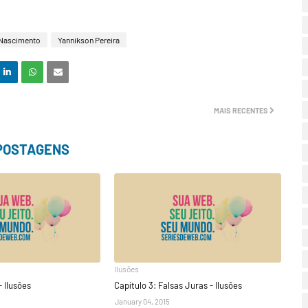
Nascimento
Yannikson Pereira
MAIS RECENTES
 POSTAGENS
Ilusões
- Ilusões
Capítulo 3: Falsas Juras - Ilusões
January 04, 2015