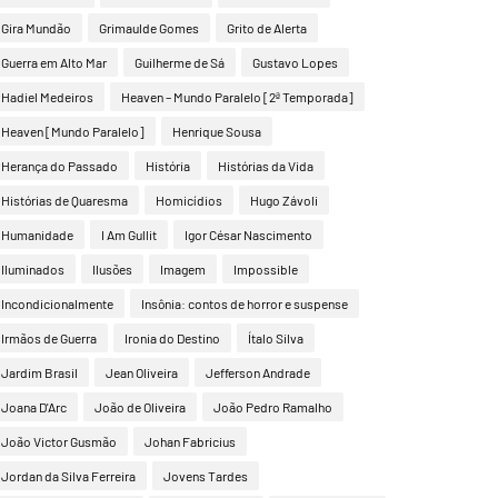
Gira Mundão
Grimaulde Gomes
Grito de Alerta
Guerra em Alto Mar
Guilherme de Sá
Gustavo Lopes
Hadiel Medeiros
Heaven – Mundo Paralelo [2ª Temporada]
Heaven [Mundo Paralelo]
Henrique Sousa
Herança do Passado
História
Histórias da Vida
Histórias de Quaresma
Homicídios
Hugo Závoli
Humanidade
I Am Gullit
Igor César Nascimento
Iluminados
Ilusões
Imagem
Impossible
Incondicionalmente
Insônia: contos de horror e suspense
Irmãos de Guerra
Ironia do Destino
Ítalo Silva
Jardim Brasil
Jean Oliveira
Jefferson Andrade
Joana D'Arc
João de Oliveira
João Pedro Ramalho
João Victor Gusmão
Johan Fabricius
Jordan da Silva Ferreira
Jovens Tardes