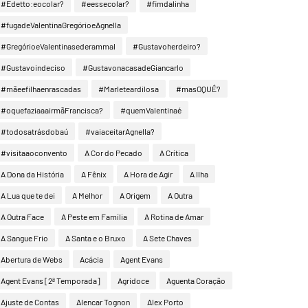
#Edetto:eocolar?
#eessecolar?
#fimdalinha
#fugadeValentinaGregórioeAgnella
#GregórioeValentinasederammal
#Gustavoherdeiro?
#Gustavoindeciso
#GustavonacasadeGiancarlo
#mãeefilhaenrascadas
#Marleteardilosa
#masOQUÊ?
#oquefaziaaairmãFrancisca?
#quemValentinaé
#todosatrásdobaú
#vaiaceitarAgnella?
#visitaaoconvento
A Cor do Pecado
A Crítica
A Dona da História
A Fênix
A Hora de Agir
A Ilha
A Lua que te dei
A Melhor
A Origem
A Outra
A Outra Face
A Peste em Família
A Rotina de Amar
A Sangue Frio
A Santa e o Bruxo
A Sete Chaves
Abertura de Webs
Acácia
Agent Evans
Agent Evans [2ª Temporada]
Agridoce
Aguenta Coração
Ajuste de Contas
Alencar Tognon
Alex Porto