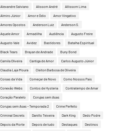
Alexandre Salviano
Alissom André
Allissom Lima
Almiro Júnior
Amor e Ódio
Amor Vingativo
Amores Opostos
Anderson Luiz
Anderson S.
Aquele Amor
Armadilha
Audiência
Augusto Freire
Augusto Vale
Avidez
Bastidores
Batalha Espiritual
Black Tears
Brayan de Andrade
Buny Bond
Camila Oliveira
Cantiga de Amor
Carlos Augusto Júnior
Claudia Laje Moura
Cleiton Barbosa de Oliveira
Coisas da Vida
Começar de Novo
Como Nossos Pais
Conexão Webs
Contos de Hysteria
Contratempo de Amar
Coração Paralelo
Corujas sem Asas
Corujas sem Asas – Temporada 2
Crime Perfeito
Criminal Secrets
Danillo Teixeira
Dark King
Dedo Podre
Depois da Morte
Depois de tudo
Destaques
Destinos