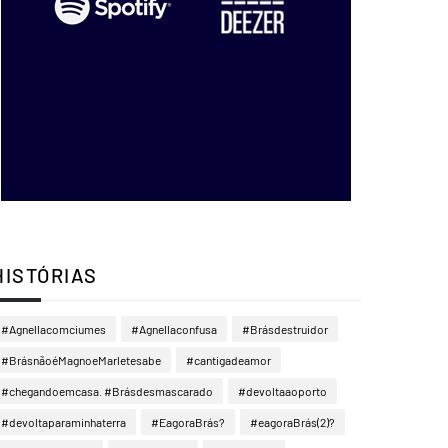
HISTÓRIAS
#Agnellacomciumes
#Agnellaconfusa
#Brásdestruidor
#BrásnãoéMagnoeMarletesabe
#cantigadeamor
#chegandoemcasa. #Brásdesmascarado
#devoltaaoporto
#devoltaparaminhaterra
#EagoraBrás?
#eagoraBrás(2)?