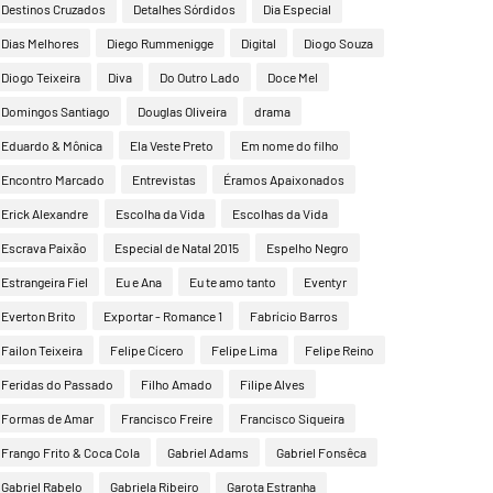
Destinos Cruzados
Detalhes Sórdidos
Dia Especial
Dias Melhores
Diego Rummenigge
Digital
Diogo Souza
Diogo Teixeira
Diva
Do Outro Lado
Doce Mel
Domingos Santiago
Douglas Oliveira
drama
Eduardo & Mônica
Ela Veste Preto
Em nome do filho
Encontro Marcado
Entrevistas
Éramos Apaixonados
Erick Alexandre
Escolha da Vida
Escolhas da Vida
Escrava Paixão
Especial de Natal 2015
Espelho Negro
Estrangeira Fiel
Eu e Ana
Eu te amo tanto
Eventyr
Everton Brito
Exportar - Romance 1
Fabrício Barros
Failon Teixeira
Felipe Cícero
Felipe Lima
Felipe Reino
Feridas do Passado
Filho Amado
Filipe Alves
Formas de Amar
Francisco Freire
Francisco Siqueira
Frango Frito & Coca Cola
Gabriel Adams
Gabriel Fonsêca
Gabriel Rabelo
Gabriela Ribeiro
Garota Estranha