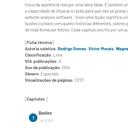
troca da aparência real por uma ideia falsa. É também 
a capacidade de ofuscar a razão para que não se possa di
website analysis software . Viver uma ilusão significa v
Ilusões contará com quatro histórias diferentes, sobres
de toda forma ser felizes. Cada capítulo escrito por um 
[
Ficha técnica
]
Autoria coletiva
:
Rodrigo Gomes
,
Victor Morais
,
Wagne
Classificação
: Livre
Qtd. publicações
: 6
Ano da publicação:
2014
Gênero:
Especiais
Visualizações de páginas
: 2372
[
Capítulos
]
Ilusões
Jul 11 2021