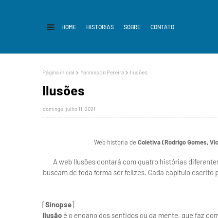
HOME
HISTÓRIAS
SOBRE
CONTATO
Página inicial
Yannikson Pereira
Ilusões
Ilusões
domingo, julho 11, 2021
Web história de
Coletiva (Rodrigo Gomes, Vi
A web Ilusões contará com quatro histórias diferente
buscam de toda forma ser felizes. Cada capítulo escrito
[
Sinopse
]
Ilusão
é o engano dos sentidos ou da mente, que faz co