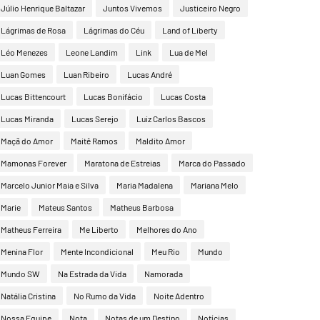
Júlio Henrique Baltazar
Juntos Vivemos
Justiceiro Negro
Lágrimas de Rosa
Lágrimas do Céu
Land of Liberty
Léo Menezes
Leone Landim
Link
Lua de Mel
Luan Gomes
Luan Ribeiro
Lucas André
Lucas Bittencourt
Lucas Bonifácio
Lucas Costa
Lucas Miranda
Lucas Serejo
Luiz Carlos Bascos
Maçã do Amor
Maitê Ramos
Maldito Amor
Mamonas Forever
Maratona de Estreias
Marca do Passado
Marcelo Junior Maia e Silva
Maria Madalena
Mariana Melo
Marie
Mateus Santos
Matheus Barbosa
Matheus Ferreira
Me Liberto
Melhores do Ano
Menina Flor
Mente Incondicional
Meu Rio
Mundo
Mundo SW
Na Estrada da Vida
Namorada
Natália Cristina
No Rumo da Vida
Noite Adentro
Nossa Equipe
Nota
Notas de um Destino
Notícias