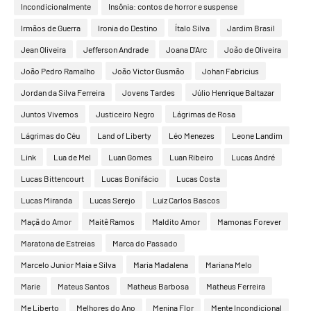
Incondicionalmente
Insônia: contos de horror e suspense
Irmãos de Guerra
Ironia do Destino
Ítalo Silva
Jardim Brasil
Jean Oliveira
Jefferson Andrade
Joana D'Arc
João de Oliveira
João Pedro Ramalho
João Victor Gusmão
Johan Fabricius
Jordan da Silva Ferreira
Jovens Tardes
Júlio Henrique Baltazar
Juntos Vivemos
Justiceiro Negro
Lágrimas de Rosa
Lágrimas do Céu
Land of Liberty
Léo Menezes
Leone Landim
Link
Lua de Mel
Luan Gomes
Luan Ribeiro
Lucas André
Lucas Bittencourt
Lucas Bonifácio
Lucas Costa
Lucas Miranda
Lucas Serejo
Luiz Carlos Bascos
Maçã do Amor
Maitê Ramos
Maldito Amor
Mamonas Forever
Maratona de Estreias
Marca do Passado
Marcelo Junior Maia e Silva
Maria Madalena
Mariana Melo
Marie
Mateus Santos
Matheus Barbosa
Matheus Ferreira
Me Liberto
Melhores do Ano
Menina Flor
Mente Incondicional