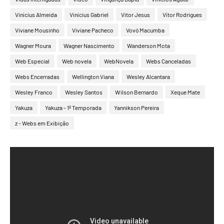
Vinícius Almeida
Vinícius Gabriel
Vitor Jesus
Vítor Rodrigues
Viviane Mousinho
Viviane Pacheco
Vovó Macumba
Wagner Moura
Wagner Nascimento
Wanderson Mota
Web Especial
Web novela
WebNovela
Webs Canceladas
Webs Encerradas
Wellington Viana
Wesley Alcantara
Wesley Franco
Wesley Santos
Wilson Bernardo
Xeque Mate
Yakuza
Yakuza - 1ª Temporada
Yannikson Pereira
z - Webs em Exibição