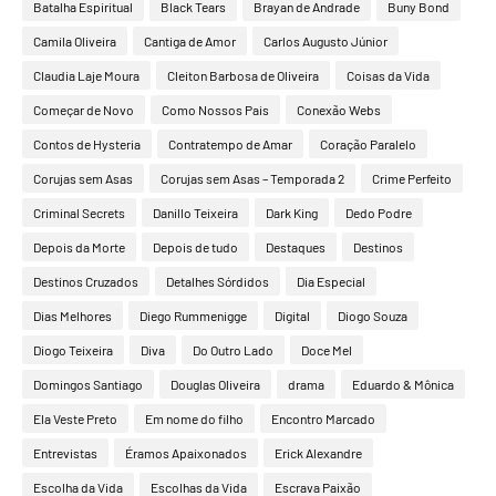
Batalha Espiritual
Black Tears
Brayan de Andrade
Buny Bond
Camila Oliveira
Cantiga de Amor
Carlos Augusto Júnior
Claudia Laje Moura
Cleiton Barbosa de Oliveira
Coisas da Vida
Começar de Novo
Como Nossos Pais
Conexão Webs
Contos de Hysteria
Contratempo de Amar
Coração Paralelo
Corujas sem Asas
Corujas sem Asas – Temporada 2
Crime Perfeito
Criminal Secrets
Danillo Teixeira
Dark King
Dedo Podre
Depois da Morte
Depois de tudo
Destaques
Destinos
Destinos Cruzados
Detalhes Sórdidos
Dia Especial
Dias Melhores
Diego Rummenigge
Digital
Diogo Souza
Diogo Teixeira
Diva
Do Outro Lado
Doce Mel
Domingos Santiago
Douglas Oliveira
drama
Eduardo & Mônica
Ela Veste Preto
Em nome do filho
Encontro Marcado
Entrevistas
Éramos Apaixonados
Erick Alexandre
Escolha da Vida
Escolhas da Vida
Escrava Paixão