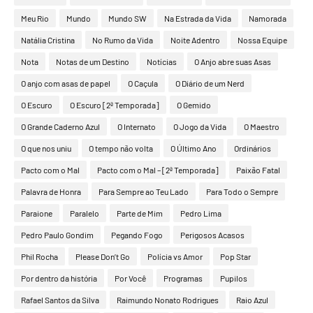
Meu Rio
Mundo
Mundo SW
Na Estrada da Vida
Namorada
Natália Cristina
No Rumo da Vida
Noite Adentro
Nossa Equipe
Nota
Notas de um Destino
Notícias
O Anjo abre suas Asas
O anjo com asas de papel
O Caçula
O Diário de um Nerd
O Escuro
O Escuro [2ª Temporada]
O Gemido
O Grande Caderno Azul
O Internato
O Jogo da Vida
O Maestro
O que nos uniu
O tempo não volta
O Último Ano
Ordinários
Pacto com o Mal
Pacto com o Mal – [2ª Temporada]
Paixão Fatal
Palavra de Honra
Para Sempre ao Teu Lado
Para Todo o Sempre
Paraione
Paralelo
Parte de Mim
Pedro Lima
Pedro Paulo Gondim
Pegando Fogo
Perigosos Acasos
Phil Rocha
Please Don’t Go
Polícia vs Amor
Pop Star
Por dentro da história
Por Você
Programas
Pupilos
Rafael Santos da Silva
Raimundo Nonato Rodrigues
Raio Azul