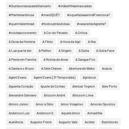
#GustavonacasadeGiancarlo
#mãeefilhaenrascadas
#Marleteardilosa
#masOQUÊ?
#oquefaziaaairmãFrancisca?
#quemValentinaé
#todosatrásdobaú
#vaiaceitarAgnella?
#visitaaoconvento
A Cor do Pecado
A Crítica
A Dona da História
A Fênix
A Hora de Agir
A Ilha
A Lua que te dei
A Melhor
A Origem
A Outra
A Outra Face
A Peste em Família
A Rotina de Amar
A Sangue Frio
A Santa e o Bruxo
A Sete Chaves
Abertura de Webs
Acácia
Agent Evans
Agent Evans [2ª Temporada]
Agridoce
Aguenta Coração
Ajuste de Contas
Alencar Tognon
Alex Porto
Alexandre Salviano
Alissom André
Allissom Lima
Almiro Júnior
Amor e Ódio
Amor Vingativo
Amores Opostos
Anderson Luiz
Anderson S.
Aquele Amor
Armadilha
Audiência
Augusto Freire
Augusto Vale
Avidez
Bastidores