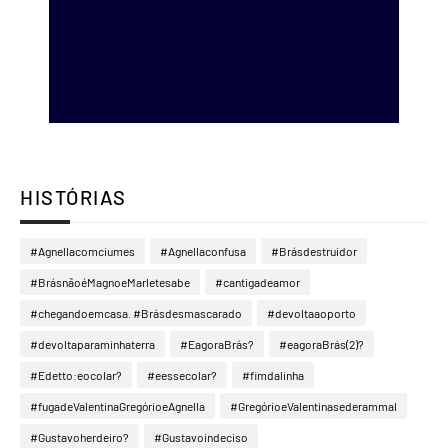
HISTÓRIAS
#Agnellacomciumes
#Agnellaconfusa
#Brásdestruidor
#BrásnãoéMagnoeMarletesabe
#cantigadeamor
#chegandoemcasa. #Brásdesmascarado
#devoltaaoporto
#devoltaparaminhaterra
#EagoraBrás?
#eagoraBrás(2)?
#Edetto:eocolar?
#eessecolar?
#fimdalinha
#fugadeValentinaGregórioeAgnella
#GregórioeValentinasederammal
#Gustavoherdeiro?
#Gustavoindeciso