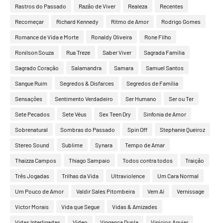
Rastros do Passado
Razão de Viver
Realeza
Recentes
Recomeçar
Richard Kennedy
Ritmo de Amor
Rodrigo Gomes
Romance de Vida e Morte
Ronaldy Oliveira
Rone Filho
Ronilson Souza
Rua Treze
Saber Viver
Sagrada Família
Sagrado Coração
Salamandra
Samara
Samuel Santos
Sangue Ruim
Segredos & Disfarces
Segredos de Família
Sensações
Sentimento Verdadeiro
Ser Humano
Ser ou Ter
Sete Pecados
Sete Véus
Sex Teen Dry
Sinfonia de Amor
Sobrenatural
Sombras do Passado
Spin Off
Stephanie Queiroz
Stereo Sound
Sublime
Synara
Tempo de Amar
Thaizza Campos
Thiago Sampaio
Todos contra todos
Traição
Três Jogadas
Trilhas da Vida
Ultraviolence
Um Cara Normal
Um Pouco de Amor
Valdir Sales Pitombeira
Vem Aí
Vernissage
Victor Morais
Vida que Segue
Vidas & Amizades
Vidas Interligadas
Vídeo
Vingança Dupla
Vinícios Aguiar