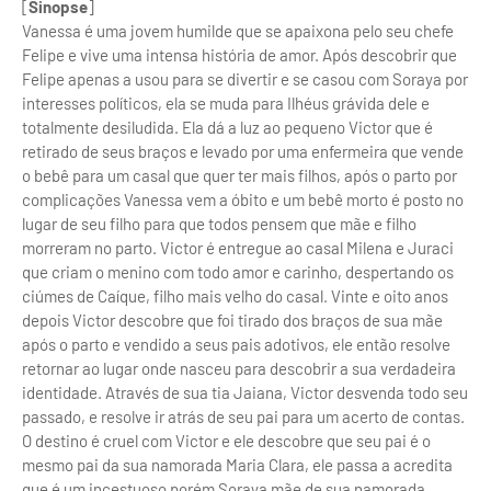
[
Sinopse
]
Vanessa é uma jovem humilde que se apaixona pelo seu chefe
Felipe e vive uma intensa história de amor. Após descobrir que
Felipe apenas a usou para se divertir e se casou com Soraya por
interesses políticos, ela se muda para Ilhéus grávida dele e
totalmente desiludida. Ela dá a luz ao pequeno Victor que é
retirado de seus braços e levado por uma enfermeira que vende
o bebê para um casal que quer ter mais filhos, após o parto por
complicações Vanessa vem a óbito e um bebê morto é posto no
lugar de seu filho para que todos pensem que mãe e filho
morreram no parto. Victor é entregue ao casal Milena e Juraci
que criam o menino com todo amor e carinho, despertando os
ciúmes de Caíque, filho mais velho do casal. Vinte e oito anos
depois Victor descobre que foi tirado dos braços de sua mãe
após o parto e vendido a seus pais adotivos, ele então resolve
retornar ao lugar onde nasceu para descobrir a sua verdadeira
identidade. Através de sua tia Jaiana, Victor desvenda todo seu
passado, e resolve ir atrás de seu pai para um acerto de contas.
O destino é cruel com Victor e ele descobre que seu pai é o
mesmo pai da sua namorada Maria Clara, ele passa a acredita
que é um incestuoso porém Soraya mãe de sua namorada