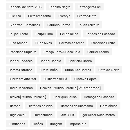
Especial de Natal 2015
Espelho Negro
Estrangeira Fiel
Eu e Ana
Eu te amo tanto
Eventyr
Everton Brito
Exportar - Romance 1
Fabrício Barros
Failon Teixeira
Felipe Cícero
Felipe Lima
Felipe Reino
Feridas do Passado
Filho Amado
Filipe Alves
Formas de Amar
Francisco Freire
Francisco Siqueira
Frango Frito & Coca Cola
Gabriel Adams
Gabriel Fonsêca
Gabriel Rabelo
Gabriela Ribeiro
Garota Estranha
Gira Mundão
Grimaulde Gomes
Grito de Alerta
Guerra em Alto Mar
Guilherme de Sá
Gustavo Lopes
Hadiel Medeiros
Heaven – Mundo Paralelo [2ª Temporada]
Heaven [Mundo Paralelo]
Henrique Sousa
Herança do Passado
História
Histórias da Vida
Histórias de Quaresma
Homicídios
Hugo Závoli
Humanidade
I Am Gullit
Igor César Nascimento
Iluminados
Ilusões
Imagem
Impossible