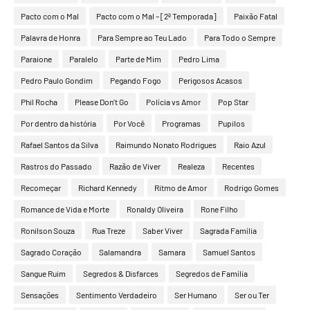
Pacto com o Mal
Pacto com o Mal – [2ª Temporada]
Paixão Fatal
Palavra de Honra
Para Sempre ao Teu Lado
Para Todo o Sempre
Paraione
Paralelo
Parte de Mim
Pedro Lima
Pedro Paulo Gondim
Pegando Fogo
Perigosos Acasos
Phil Rocha
Please Don’t Go
Polícia vs Amor
Pop Star
Por dentro da história
Por Você
Programas
Pupilos
Rafael Santos da Silva
Raimundo Nonato Rodrigues
Raio Azul
Rastros do Passado
Razão de Viver
Realeza
Recentes
Recomeçar
Richard Kennedy
Ritmo de Amor
Rodrigo Gomes
Romance de Vida e Morte
Ronaldy Oliveira
Rone Filho
Ronilson Souza
Rua Treze
Saber Viver
Sagrada Família
Sagrado Coração
Salamandra
Samara
Samuel Santos
Sangue Ruim
Segredos & Disfarces
Segredos de Família
Sensações
Sentimento Verdadeiro
Ser Humano
Ser ou Ter