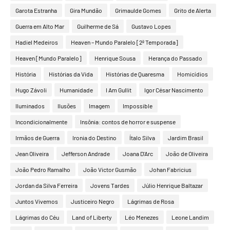
Garota Estranha
Gira Mundão
Grimaulde Gomes
Grito de Alerta
Guerra em Alto Mar
Guilherme de Sá
Gustavo Lopes
Hadiel Medeiros
Heaven – Mundo Paralelo [2ª Temporada]
Heaven [Mundo Paralelo]
Henrique Sousa
Herança do Passado
História
Histórias da Vida
Histórias de Quaresma
Homicídios
Hugo Závoli
Humanidade
I Am Gullit
Igor César Nascimento
Iluminados
Ilusões
Imagem
Impossible
Incondicionalmente
Insônia: contos de horror e suspense
Irmãos de Guerra
Ironia do Destino
Ítalo Silva
Jardim Brasil
Jean Oliveira
Jefferson Andrade
Joana D'Arc
João de Oliveira
João Pedro Ramalho
João Victor Gusmão
Johan Fabricius
Jordan da Silva Ferreira
Jovens Tardes
Júlio Henrique Baltazar
Juntos Vivemos
Justiceiro Negro
Lágrimas de Rosa
Lágrimas do Céu
Land of Liberty
Léo Menezes
Leone Landim