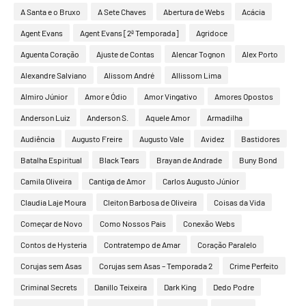
A Santa e o Bruxo
A Sete Chaves
Abertura de Webs
Acácia
Agent Evans
Agent Evans [2ª Temporada]
Agridoce
Aguenta Coração
Ajuste de Contas
Alencar Tognon
Alex Porto
Alexandre Salviano
Alissom André
Allissom Lima
Almiro Júnior
Amor e Ódio
Amor Vingativo
Amores Opostos
Anderson Luiz
Anderson S.
Aquele Amor
Armadilha
Audiência
Augusto Freire
Augusto Vale
Avidez
Bastidores
Batalha Espiritual
Black Tears
Brayan de Andrade
Buny Bond
Camila Oliveira
Cantiga de Amor
Carlos Augusto Júnior
Claudia Laje Moura
Cleiton Barbosa de Oliveira
Coisas da Vida
Começar de Novo
Como Nossos Pais
Conexão Webs
Contos de Hysteria
Contratempo de Amar
Coração Paralelo
Corujas sem Asas
Corujas sem Asas – Temporada 2
Crime Perfeito
Criminal Secrets
Danillo Teixeira
Dark King
Dedo Podre