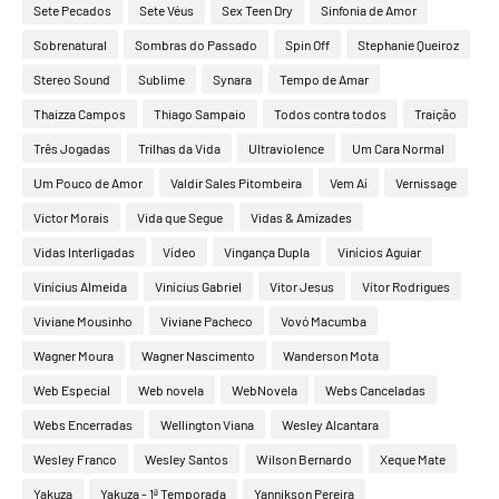
Sete Pecados
Sete Véus
Sex Teen Dry
Sinfonia de Amor
Sobrenatural
Sombras do Passado
Spin Off
Stephanie Queiroz
Stereo Sound
Sublime
Synara
Tempo de Amar
Thaizza Campos
Thiago Sampaio
Todos contra todos
Traição
Três Jogadas
Trilhas da Vida
Ultraviolence
Um Cara Normal
Um Pouco de Amor
Valdir Sales Pitombeira
Vem Aí
Vernissage
Victor Morais
Vida que Segue
Vidas & Amizades
Vidas Interligadas
Vídeo
Vingança Dupla
Vinícios Aguiar
Vinícius Almeida
Vinícius Gabriel
Vitor Jesus
Vítor Rodrigues
Viviane Mousinho
Viviane Pacheco
Vovó Macumba
Wagner Moura
Wagner Nascimento
Wanderson Mota
Web Especial
Web novela
WebNovela
Webs Canceladas
Webs Encerradas
Wellington Viana
Wesley Alcantara
Wesley Franco
Wesley Santos
Wilson Bernardo
Xeque Mate
Yakuza
Yakuza - 1ª Temporada
Yannikson Pereira