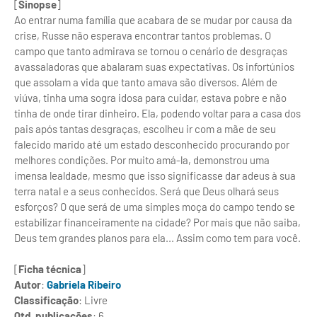
[
Sinopse
]
Ao entrar numa família que acabara de se mudar por causa da
crise, Russe não esperava encontrar tantos problemas. O
campo que tanto admirava se tornou o cenário de desgraças
avassaladoras que abalaram suas expectativas. Os infortúnios
que assolam a vida que tanto amava são diversos. Além de
viúva, tinha uma sogra idosa para cuidar, estava pobre e não
tinha de onde tirar dinheiro. Ela, podendo voltar para a casa dos
pais após tantas desgraças, escolheu ir com a mãe de seu
falecido marido até um estado desconhecido procurando por
melhores condições. Por muito amá-la, demonstrou uma
imensa lealdade, mesmo que isso significasse dar adeus à sua
terra natal e a seus conhecidos. Será que Deus olhará seus
esforços? O que será de uma simples moça do campo tendo se
estabilizar financeiramente na cidade? Por mais que não saiba,
Deus tem grandes planos para ela... Assim como tem para você.
[
Ficha técnica
]
Autor
:
Gabriela Ribeiro
Classificação
: Livre
Qtd. publicações
: 6