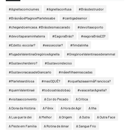
#Agnellacomciumes
#Agnellaconfusa
#Brásdestruidor
#BrásnãoéMagnoeMarletesabe
#cantigadeamor
#chegandoemcasa. #Brásdesmascarado
#devoltaaoporto
#devoltaparaminhaterra
#EagoraBrás?
#eagoraBrás(2)?
#Edetto:eocolar?
#eessecolar?
#fimdalinha
#fugadeValentinaGregórioeAgnella
#GregórioeValentinasederammal
#Gustavoherdeiro?
#Gustavoindeciso
#GustavonacasadeGiancarlo
#mãeefilhaenrascadas
#Marleteardilosa
#masOQUÊ?
#oquefaziaaairmãFrancisca?
#quemValentinaé
#todosatrásdobaú
#vaiaceitarAgnella?
#visitaaoconvento
A Cor do Pecado
A Crítica
A Dona da História
A Fênix
A Hora de Agir
A Ilha
A Lua que te dei
A Melhor
A Origem
A Outra
A Outra Face
A Peste em Família
A Rotina de Amar
A Sangue Frio