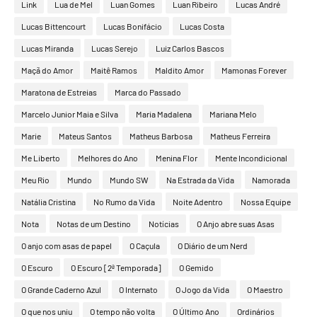
Link
Lua de Mel
Luan Gomes
Luan Ribeiro
Lucas André
Lucas Bittencourt
Lucas Bonifácio
Lucas Costa
Lucas Miranda
Lucas Serejo
Luiz Carlos Bascos
Maçã do Amor
Maitê Ramos
Maldito Amor
Mamonas Forever
Maratona de Estreias
Marca do Passado
Marcelo Junior Maia e Silva
Maria Madalena
Mariana Melo
Marie
Mateus Santos
Matheus Barbosa
Matheus Ferreira
Me Liberto
Melhores do Ano
Menina Flor
Mente Incondicional
Meu Rio
Mundo
Mundo SW
Na Estrada da Vida
Namorada
Natália Cristina
No Rumo da Vida
Noite Adentro
Nossa Equipe
Nota
Notas de um Destino
Notícias
O Anjo abre suas Asas
O anjo com asas de papel
O Caçula
O Diário de um Nerd
O Escuro
O Escuro [2ª Temporada]
O Gemido
O Grande Caderno Azul
O Internato
O Jogo da Vida
O Maestro
O que nos uniu
O tempo não volta
O Último Ano
Ordinários