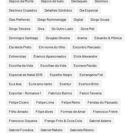
Depois da Morte
Depois de tudo
Destaques
Destinos
Destinos Cruzados
Detalhes Sórdidos
Dia Especial
Dias Melhores
Diego Rummenigge
Digital
Diogo Souza
Diogo Teixeira
Diva
Do Outro Lado
Doce Mel
Domingos Santiago
Douglas Oliveira
drama
Eduardo & Mônica
Ela Veste Preto
Em nome do filho
Encontro Marcado
Entrevistas
Éramos Apaixonados
Erick Alexandre
Escolha da Vida
Escolhas da Vida
Escrava Paixão
Especial de Natal 2015
Espelho Negro
Estrangeira Fiel
Eu e Ana
Eu te amo tanto
Eventyr
Everton Brito
Exportar - Romance 1
Fabrício Barros
Failon Teixeira
Felipe Cícero
Felipe Lima
Felipe Reino
Feridas do Passado
Filho Amado
Filipe Alves
Formas de Amar
Francisco Freire
Francisco Siqueira
Frango Frito & Coca Cola
Gabriel Adams
Gabriel Fonsêca
Gabriel Rabelo
Gabriela Ribeiro