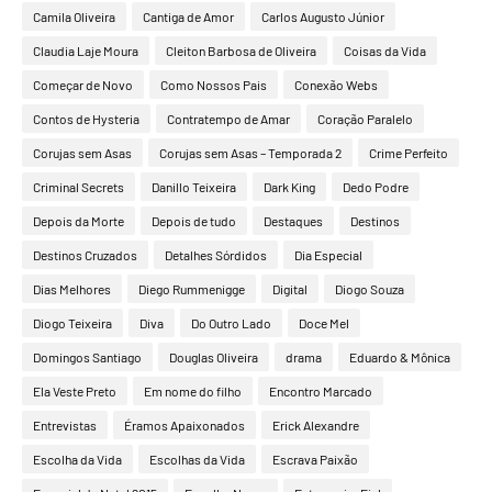
Camila Oliveira
Cantiga de Amor
Carlos Augusto Júnior
Claudia Laje Moura
Cleiton Barbosa de Oliveira
Coisas da Vida
Começar de Novo
Como Nossos Pais
Conexão Webs
Contos de Hysteria
Contratempo de Amar
Coração Paralelo
Corujas sem Asas
Corujas sem Asas – Temporada 2
Crime Perfeito
Criminal Secrets
Danillo Teixeira
Dark King
Dedo Podre
Depois da Morte
Depois de tudo
Destaques
Destinos
Destinos Cruzados
Detalhes Sórdidos
Dia Especial
Dias Melhores
Diego Rummenigge
Digital
Diogo Souza
Diogo Teixeira
Diva
Do Outro Lado
Doce Mel
Domingos Santiago
Douglas Oliveira
drama
Eduardo & Mônica
Ela Veste Preto
Em nome do filho
Encontro Marcado
Entrevistas
Éramos Apaixonados
Erick Alexandre
Escolha da Vida
Escolhas da Vida
Escrava Paixão