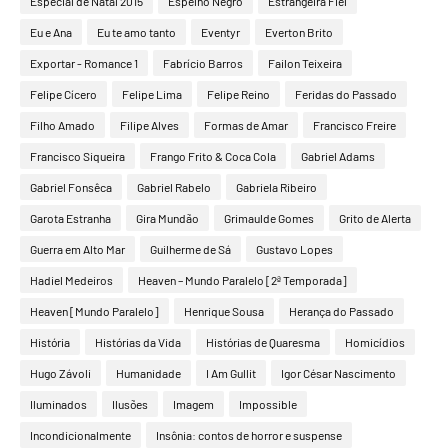
Especial de Natal 2015
Espelho Negro
Estrangeira Fiel
Eu e Ana
Eu te amo tanto
Eventyr
Everton Brito
Exportar - Romance 1
Fabrício Barros
Failon Teixeira
Felipe Cícero
Felipe Lima
Felipe Reino
Feridas do Passado
Filho Amado
Filipe Alves
Formas de Amar
Francisco Freire
Francisco Siqueira
Frango Frito & Coca Cola
Gabriel Adams
Gabriel Fonsêca
Gabriel Rabelo
Gabriela Ribeiro
Garota Estranha
Gira Mundão
Grimaulde Gomes
Grito de Alerta
Guerra em Alto Mar
Guilherme de Sá
Gustavo Lopes
Hadiel Medeiros
Heaven – Mundo Paralelo [2ª Temporada]
Heaven [Mundo Paralelo]
Henrique Sousa
Herança do Passado
História
Histórias da Vida
Histórias de Quaresma
Homicídios
Hugo Závoli
Humanidade
I Am Gullit
Igor César Nascimento
Iluminados
Ilusões
Imagem
Impossible
Incondicionalmente
Insônia: contos de horror e suspense