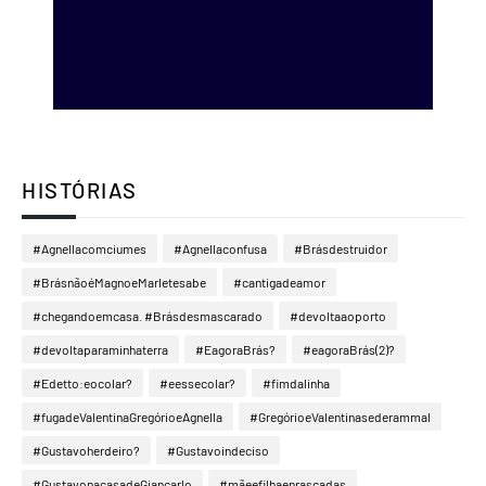
HISTÓRIAS
#Agnellacomciumes
#Agnellaconfusa
#Brásdestruidor
#BrásnãoéMagnoeMarletesabe
#cantigadeamor
#chegandoemcasa. #Brásdesmascarado
#devoltaaoporto
#devoltaparaminhaterra
#EagoraBrás?
#eagoraBrás(2)?
#Edetto:eocolar?
#eessecolar?
#fimdalinha
#fugadeValentinaGregórioeAgnella
#GregórioeValentinasederammal
#Gustavoherdeiro?
#Gustavoindeciso
#GustavonacasadeGiancarlo
#mãeefilhaenrascadas