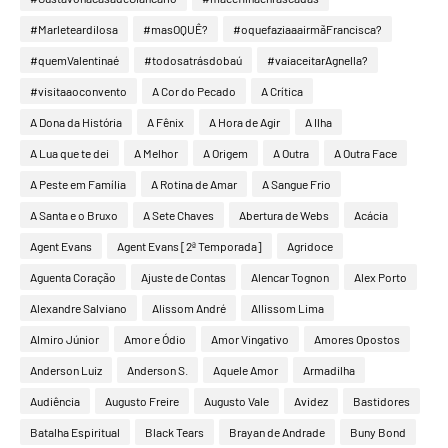
#Marleteardilosa
#masOQUÊ?
#oquefaziaaairmãFrancisca?
#quemValentinaé
#todosatrásdobaú
#vaiaceitarAgnella?
#visitaaoconvento
A Cor do Pecado
A Crítica
A Dona da História
A Fênix
A Hora de Agir
A Ilha
A Lua que te dei
A Melhor
A Origem
A Outra
A Outra Face
A Peste em Família
A Rotina de Amar
A Sangue Frio
A Santa e o Bruxo
A Sete Chaves
Abertura de Webs
Acácia
Agent Evans
Agent Evans [2ª Temporada]
Agridoce
Aguenta Coração
Ajuste de Contas
Alencar Tognon
Alex Porto
Alexandre Salviano
Alissom André
Allissom Lima
Almiro Júnior
Amor e Ódio
Amor Vingativo
Amores Opostos
Anderson Luiz
Anderson S.
Aquele Amor
Armadilha
Audiência
Augusto Freire
Augusto Vale
Avidez
Bastidores
Batalha Espiritual
Black Tears
Brayan de Andrade
Buny Bond