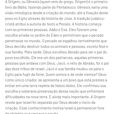
A Origem, ou Gênesis (quem vem do grego, Origem) é o primeiro
livro da Bíblia, fazendo parte do Pentateuco. Gênesis narra uma
visão mitológica desde a criação do mundo, até a fixação deste
povo no Egito através da história de Jose. A tradição judaico-
cristã atribui a autoria do texto a Moisés. A história começa
com as primeiras pessoas, Adão e Eva. Eles fizeram uma
escolha errada no jardim do Éden e permitiram que o pecado
penetrasse no mundo. O pecado se espalhou terrivelmente que
Deus decidiu destruir todos os animais e pessoas, exceto Noé e
sua família. Mais tarde, Deus escolheu Abraão para ser o pai do
povo escolhido. Ele era um dos patriarcas, aquelas primeiras
pessoas que andava com Deus. Jacó, o neto de Abraão, foi o pai
das doze tribos de Israel. Jacó e sua família mudou-se para o
Egito para fugir da fome. Quem somos e de onde viemos? Deus
como único criador, se apresenta a um povo que está prestes a
entrar em uma terra repleta de falsos ídolos. Ele confirmou sua
escolha e soberana preservação dessa nação que enfrentará
dificuldades na nova terra. E ainda mais importante, A Origem
revela que Israel foi separado por Deus desde o início da
criação. Esse conhecimento motiva Israel a permanecer livre
da idolatria que cercava a nação.