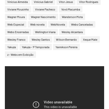
Vinícius Almeida
Vinícius Gabriel
Vitor Jesus
Vítor Rodrigues
Viviane Mousinho
Viviane Pacheco
Vovó Macumba
Wagner Moura
Wagner Nascimento
Wanderson Mota
Web Especial
Web novela
WebNovela
Webs Canceladas
Webs Encerradas
Wellington Viana
Wesley Alcantara
Wesley Franco
Wesley Santos
Wilson Bernardo
Xeque Mate
Yakuza
Yakuza - 1ª Temporada
Yannikson Pereira
z - Webs em Exibição