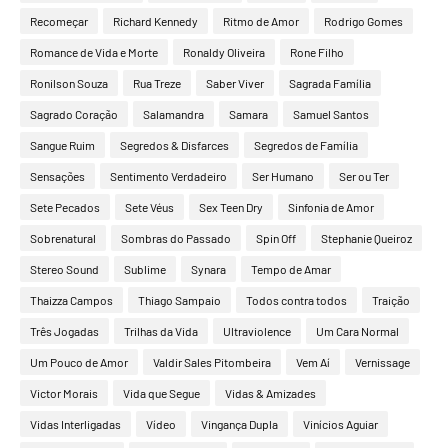
Recomeçar
Richard Kennedy
Ritmo de Amor
Rodrigo Gomes
Romance de Vida e Morte
Ronaldy Oliveira
Rone Filho
Ronilson Souza
Rua Treze
Saber Viver
Sagrada Família
Sagrado Coração
Salamandra
Samara
Samuel Santos
Sangue Ruim
Segredos & Disfarces
Segredos de Família
Sensações
Sentimento Verdadeiro
Ser Humano
Ser ou Ter
Sete Pecados
Sete Véus
Sex Teen Dry
Sinfonia de Amor
Sobrenatural
Sombras do Passado
Spin Off
Stephanie Queiroz
Stereo Sound
Sublime
Synara
Tempo de Amar
Thaizza Campos
Thiago Sampaio
Todos contra todos
Traição
Três Jogadas
Trilhas da Vida
Ultraviolence
Um Cara Normal
Um Pouco de Amor
Valdir Sales Pitombeira
Vem Aí
Vernissage
Victor Morais
Vida que Segue
Vidas & Amizades
Vidas Interligadas
Vídeo
Vingança Dupla
Vinícios Aguiar