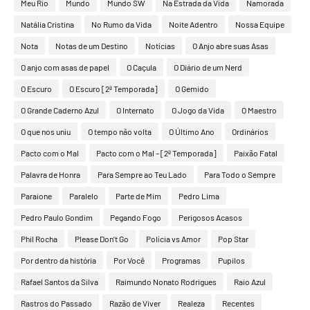
Meu Rio
Mundo
Mundo SW
Na Estrada da Vida
Namorada
Natália Cristina
No Rumo da Vida
Noite Adentro
Nossa Equipe
Nota
Notas de um Destino
Notícias
O Anjo abre suas Asas
O anjo com asas de papel
O Caçula
O Diário de um Nerd
O Escuro
O Escuro [2ª Temporada]
O Gemido
O Grande Caderno Azul
O Internato
O Jogo da Vida
O Maestro
O que nos uniu
O tempo não volta
O Último Ano
Ordinários
Pacto com o Mal
Pacto com o Mal – [2ª Temporada]
Paixão Fatal
Palavra de Honra
Para Sempre ao Teu Lado
Para Todo o Sempre
Paraione
Paralelo
Parte de Mim
Pedro Lima
Pedro Paulo Gondim
Pegando Fogo
Perigosos Acasos
Phil Rocha
Please Don’t Go
Polícia vs Amor
Pop Star
Por dentro da história
Por Você
Programas
Pupilos
Rafael Santos da Silva
Raimundo Nonato Rodrigues
Raio Azul
Rastros do Passado
Razão de Viver
Realeza
Recentes