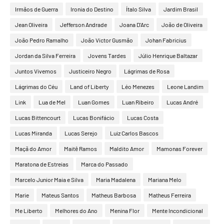
Irmãos de Guerra
Ironia do Destino
Ítalo Silva
Jardim Brasil
Jean Oliveira
Jefferson Andrade
Joana D'Arc
João de Oliveira
João Pedro Ramalho
João Victor Gusmão
Johan Fabricius
Jordan da Silva Ferreira
Jovens Tardes
Júlio Henrique Baltazar
Juntos Vivemos
Justiceiro Negro
Lágrimas de Rosa
Lágrimas do Céu
Land of Liberty
Léo Menezes
Leone Landim
Link
Lua de Mel
Luan Gomes
Luan Ribeiro
Lucas André
Lucas Bittencourt
Lucas Bonifácio
Lucas Costa
Lucas Miranda
Lucas Serejo
Luiz Carlos Bascos
Maçã do Amor
Maitê Ramos
Maldito Amor
Mamonas Forever
Maratona de Estreias
Marca do Passado
Marcelo Junior Maia e Silva
Maria Madalena
Mariana Melo
Marie
Mateus Santos
Matheus Barbosa
Matheus Ferreira
Me Liberto
Melhores do Ano
Menina Flor
Mente Incondicional