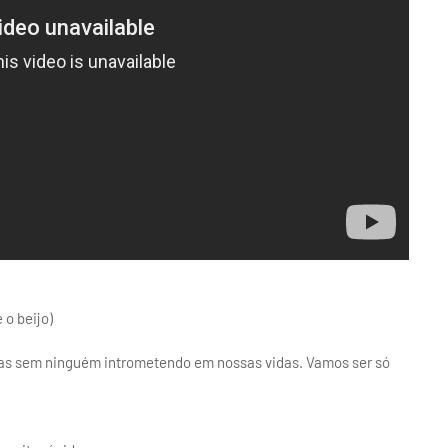
 o beijo)
 sem ninguém intrometendo em nossas vidas. Vamos ser só