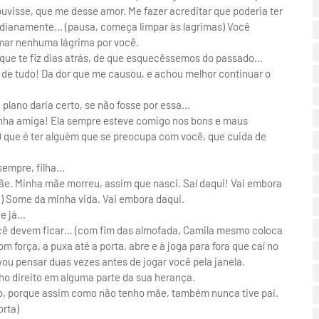
visse, que me desse amor. Me fazer acreditar que poderia ter
dianamente… (pausa, começa limpar às lagrimas) Você
mar nenhuma lágrima por você.
que te fiz dias atrás, de que esquecêssemos do passado…
de tudo! Da dor que me causou, e achou melhor continuar o
plano daria certo, se não fosse por essa…
minha amiga! Ela sempre esteve comigo nos bons e maus
O que é ter alguém que se preocupa com você, que cuida de
sempre, filha…
mãe. Minha mãe morreu, assim que nasci. Saí daqui! Vai embora
a) Some da minha vida. Vai embora daqui.
de já…
você devem ficar… (com fim das almofada, Camila mesmo coloca
 força, a puxa até a porta, abre e à joga para fora que caí no
vou pensar duas vezes antes de jogar você pela janela.
nho direito em alguma parte da sua herança.
ro, porque assim como não tenho mãe, também nunca tive pai.
orta)