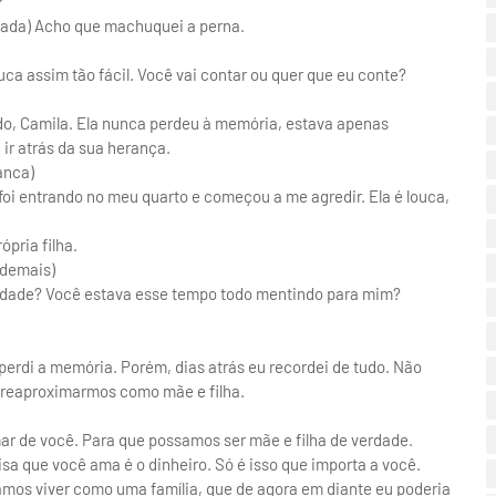
?
cada) Acho que machuquei a perna.
uca assim tão fácil. Você vai contar ou quer que eu conte?
do, Camila. Ela nunca perdeu à memória, estava apenas
 ir atrás da sua herança.
anca)
foi entrando no meu quarto e começou a me agredir. Ela é louca,
ópria filha.
 demais)
verdade? Você estava esse tempo todo mentindo para mim?
perdi a memória. Porém, dias atrás eu recordei de tudo. Não
s reaproximarmos como mãe e filha.
ar de você. Para que possamos ser mãe e filha de verdade.
sa que você ama é o dinheiro. Só é isso que importa a você.
amos viver como uma família, que de agora em diante eu poderia