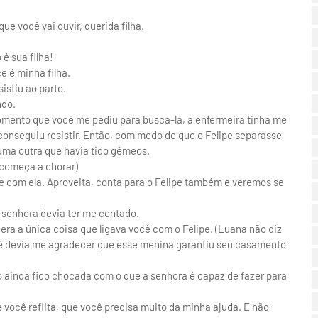
e você vai ouvir, querida filha.
 é sua filha!
e é minha filha.
sistiu ao parto.
ndo.
 momento que você me pediu para busca-la, a enfermeira tinha me
conseguiu resistir. Então, com medo de que o Felipe separasse
 uma outra que havia tido gêmeos.
(começa a chorar)
te com ela. Aproveita, conta para o Felipe também e veremos se
A senhora devia ter me contado.
era a única coisa que ligava você com o Felipe. (Luana não diz
ê devia me agradecer que esse menina garantiu seu casamento
 ainda fico chocada com o que a senhora é capaz de fazer para
 você reflita, que você precisa muito da minha ajuda. E não