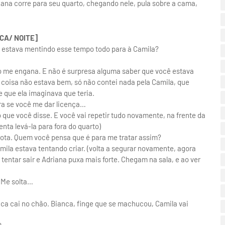
 Luana corre para seu quarto, chegando nele, pula sobre a cama,
CA/ NOITE]
ê estava mentindo esse tempo todo para à Camila?
 me engana. E não é surpresa alguma saber que você estava
 coisa não estava bem, só não contei nada pela Camila, que
 que ela imaginava que teria.
ora se você me dar licença…
que você disse. E você vai repetir tudo novamente, na frente da
nta levá-la para fora do quarto)
arota. Quem você pensa que é para me tratar assim?
amila estava tentando criar. (volta a segurar novamente, agora
 tentar sair e Adriana puxa mais forte. Chegam na sala, e ao ver
 Me solta…
anca cai no chão. Bianca, finge que se machucou, Camila vai