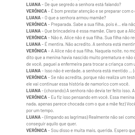
LUANA
– De que segredo a senhora está falando?
VERÔNICA
– É bom prestar atenção e se preparar com o qu
LUANA
– O que a senhora armou mamãe?
VERÔNICA
– Preparada. Sabe a sua filha, pois é… ela não
LUANA
– Que brincadeira é essa mamãe. Claro que a Alic
VERÔNICA
– Não é, Alice não é sua filha. Sua filha não re
LUANA
– É mentira. Não acredito. A senhora está menti
VERÔNICA
– A Alice não é sua filha. Naquela noite, no
dito que a menina havia nascido muito prematura e não 
de você, paguei a enfermeira para trocar a criança com
LUANA
– Isso não é verdade, a senhora está mentido … 
VERÔNICA
– Se não acredita, porque não realiza um tes
ele vai continuar essa história de namorico com você.
LUANA
– (chorando) A senhora não devia ter feito isso. 
VERÔNICA
– Eu fiz isso pensando em você. Essa menina 
nada, apenas parece chocada com o que a mãe fez) Voc
por um tempo.
LUANA
– (limpando as lagrimas) Realmente não sei como
conseguir aquilo que quer.
VERÔNICA
– Sou disso e muita mais, querida. Espero que