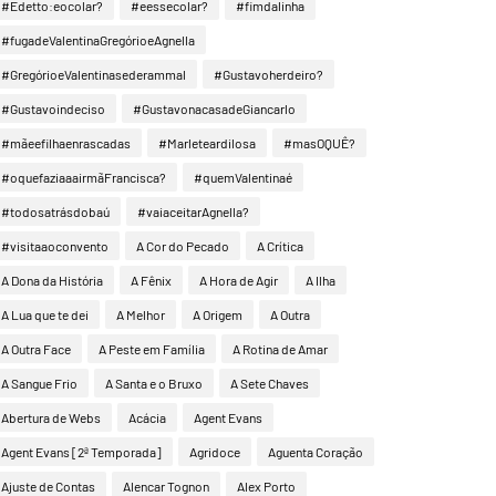
#Edetto:eocolar?
#eessecolar?
#fimdalinha
#fugadeValentinaGregórioeAgnella
#GregórioeValentinasederammal
#Gustavoherdeiro?
#Gustavoindeciso
#GustavonacasadeGiancarlo
#mãeefilhaenrascadas
#Marleteardilosa
#masOQUÊ?
#oquefaziaaairmãFrancisca?
#quemValentinaé
#todosatrásdobaú
#vaiaceitarAgnella?
#visitaaoconvento
A Cor do Pecado
A Crítica
A Dona da História
A Fênix
A Hora de Agir
A Ilha
A Lua que te dei
A Melhor
A Origem
A Outra
A Outra Face
A Peste em Família
A Rotina de Amar
A Sangue Frio
A Santa e o Bruxo
A Sete Chaves
Abertura de Webs
Acácia
Agent Evans
Agent Evans [2ª Temporada]
Agridoce
Aguenta Coração
Ajuste de Contas
Alencar Tognon
Alex Porto