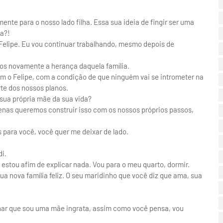
ente para o nosso lado filha. Essa sua ideia de fingir ser uma
ia?!
o Felipe. Eu vou continuar trabalhando, mesmo depois de
mos novamente a herança daquela família.
m o Felipe, com a condição de que ninguém vai se intrometer na
rte dos nossos planos.
 sua própria mãe da sua vida?
enas queremos construir isso com os nossos próprios passos,
s para você, você quer me deixar de lado.
di.
estou afim de explicar nada. Vou para o meu quarto, dormir.
ua nova família feliz. O seu maridinho que você diz que ama, sua
char que sou uma mãe ingrata, assim como você pensa, vou