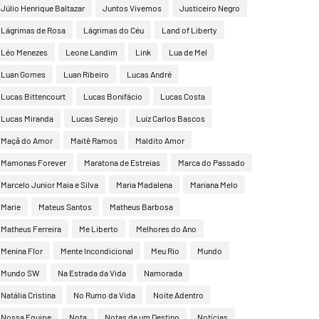
Júlio Henrique Baltazar
Juntos Vivemos
Justiceiro Negro
Lágrimas de Rosa
Lágrimas do Céu
Land of Liberty
Léo Menezes
Leone Landim
Link
Lua de Mel
Luan Gomes
Luan Ribeiro
Lucas André
Lucas Bittencourt
Lucas Bonifácio
Lucas Costa
Lucas Miranda
Lucas Serejo
Luiz Carlos Bascos
Maçã do Amor
Maitê Ramos
Maldito Amor
Mamonas Forever
Maratona de Estreias
Marca do Passado
Marcelo Junior Maia e Silva
Maria Madalena
Mariana Melo
Marie
Mateus Santos
Matheus Barbosa
Matheus Ferreira
Me Liberto
Melhores do Ano
Menina Flor
Mente Incondicional
Meu Rio
Mundo
Mundo SW
Na Estrada da Vida
Namorada
Natália Cristina
No Rumo da Vida
Noite Adentro
Nossa Equipe
Nota
Notas de um Destino
Notícias