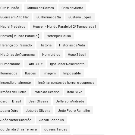
Gira Mundão
Grimaulde Gomes
Grito de Alerta
Guerra em Alto Mar
Guilherme de Sá
Gustavo Lopes
Hadiel Medeiros
Heaven – Mundo Paralelo [2ª Temporada]
Heaven [Mundo Paralelo]
Henrique Sousa
Herança do Passado
História
Histórias da Vida
Histórias de Quaresma
Homicídios
Hugo Závoli
Humanidade
I Am Gullit
Igor César Nascimento
Iluminados
Ilusões
Imagem
Impossible
Incondicionalmente
Insônia: contos de horror e suspense
Irmãos de Guerra
Ironia do Destino
Ítalo Silva
Jardim Brasil
Jean Oliveira
Jefferson Andrade
Joana D'Arc
João de Oliveira
João Pedro Ramalho
João Victor Gusmão
Johan Fabricius
Jordan da Silva Ferreira
Jovens Tardes