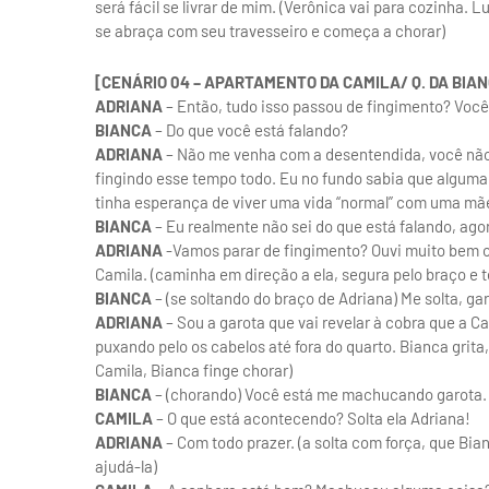
será fácil se livrar de mim. (Verônica vai para cozinha.
se abraça com seu travesseiro e começa a chorar)
[CENÁRIO 04 – APARTAMENTO DA CAMILA/ Q. DA BIAN
ADRIANA
– Então, tudo isso passou de fingimento? Voc
BIANCA
– Do que você está falando?
ADRIANA
– Não me venha com a desentendida, você não
fingindo esse tempo todo. Eu no fundo sabia que alguma
tinha esperança de viver uma vida “normal” com uma mãe
BIANCA
– Eu realmente não sei do que está falando, ag
ADRIANA
-Vamos parar de fingimento? Ouvi muito bem o 
Camila. (caminha em direção a ela, segura pelo braço e te
BIANCA
– (se soltando do braço de Adriana) Me solta, g
ADRIANA
– Sou a garota que vai revelar à cobra que a C
puxando pelo os cabelos até fora do quarto. Bianca grita,
Camila, Bianca finge chorar)
BIANCA
– (chorando) Você está me machucando garota.
CAMILA
– O que está acontecendo? Solta ela Adriana!
ADRIANA
– Com todo prazer. (a solta com força, que Bi
ajudá-la)