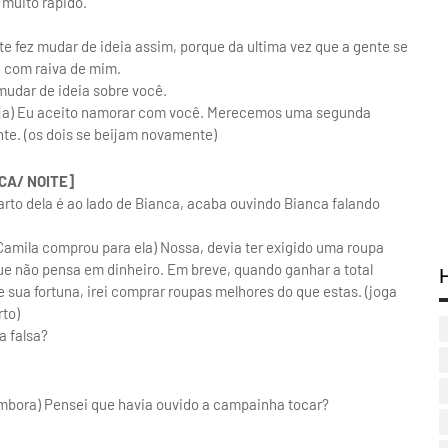
 muito rápido.
te fez mudar de ideia assim, porque da ultima vez que a gente se
a com raiva de mim.
udar de ideia sobre você.
eija) Eu aceito namorar com você. Merecemos uma segunda
te. (os dois se beijam novamente)
CA/ NOITE]
arto dela é ao lado de Bianca, acaba ouvindo Bianca falando
Camila comprou para ela) Nossa, devia ter exigido uma roupa
ue não pensa em dinheiro. Em breve, quando ganhar a total
e sua fortuna, irei comprar roupas melhores do que estas. (joga
to)
a falsa?
embora) Pensei que havia ouvido a campainha tocar?