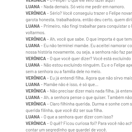
VERÔNICA
– O Felipe? O que ele veio fazer aqui?
LUANA
– Nada demais. Só veio me pedir em namoro.
VERÔNICA
– Sério? Você conseguiu trazer o Felipe novam
garota honesta, trabalhadora, então deu certo, quem dir
LUANA
– Primeiro, não fingi trabalhar para conquistar 
voltarmos.
VERÔNICA
– Ah, você que sabe. O que importa é que te
LUANA
– Eu não terminei mamãe. Eu aceitei namorar co
nossa história novamente, ou seja, a senhora não faz pa
VERÔNICA
– O que você quer dizer? Você está excluindo
LUANA
– Não estou excluindo ninguém. Eu e o Felipe ap
sem a senhora ou a família dele no meio.
VERÔNICA
– Eu já entendi filha. Agora que não sirvo mai
LUANA
– Mamãe não é isso, é só que…
VERÔNICA
– Não precisar dizer mais nada filha, já enten
LUANA
– Ah, a senhora pense o que quiser. Também não 
VERÔNICA
– Claro filhinha querida. Durma e sonhe com s
querida filinha, que você diz ser sua filha.
LUANA
– O que a senhora quer dizer com isso?
VERÔNICA
– O quê? Ficou curiosa foi? Para você não a
contar um segredinho que guardei de você.