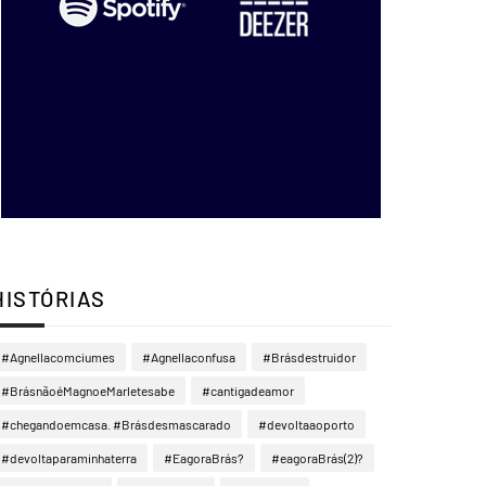
HISTÓRIAS
#Agnellacomciumes
#Agnellaconfusa
#Brásdestruidor
#BrásnãoéMagnoeMarletesabe
#cantigadeamor
#chegandoemcasa. #Brásdesmascarado
#devoltaaoporto
#devoltaparaminhaterra
#EagoraBrás?
#eagoraBrás(2)?