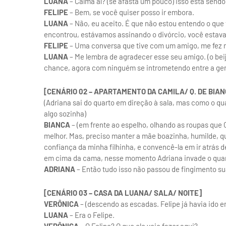
LUANA
– Calma aí? (se afasta um pouco) Isso está sendo
FELIPE
– Bem, se você quiser posso ir embora.
LUANA
– Não, eu aceito. É que não estou entendo o que 
encontrou, estávamos assinando o divórcio, você estav
FELIPE
– Uma conversa que tive com um amigo, me fez m
LUANA
– Me lembra de agradecer esse seu amigo. (o b
chance, agora com ninguém se intrometendo entre a gen
[CENÁRIO 02 – APARTAMENTO DA CAMILA/ Q. DE BIAN
(Adriana sai do quarto em direção à sala, mas como o qu
algo sozinha)
BIANCA
– (em frente ao espelho, olhando as roupas que 
melhor. Mas, preciso manter a mãe boazinha, humilde, q
confiança da minha filhinha, e convencê-la em ir atrás d
em cima da cama, nesse momento Adriana invade o quar
ADRIANA
– Então tudo isso não passou de fingimento su
[CENÁRIO 03 – CASA DA LUANA/ SALA/ NOITE]
VERÔNICA
– (descendo as escadas. Felipe já havia ido 
LUANA
– Era o Felipe.