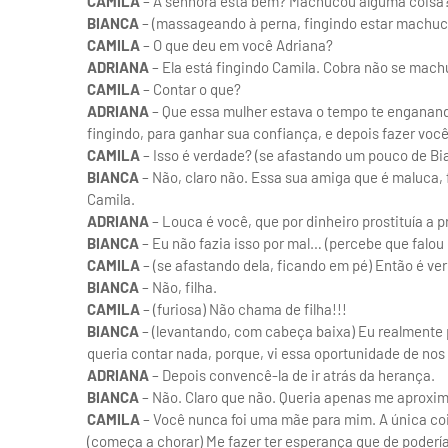
CAMILA
– A senhora está bem? Machucou alguma coisa
BIANCA
– (massageando à perna, fingindo estar machu
CAMILA
– O que deu em você Adriana?
ADRIANA
– Ela está fingindo Camila. Cobra não se mach
CAMILA
– Contar o que?
ADRIANA
– Que essa mulher estava o tempo te enganan
fingindo, para ganhar sua confiança, e depois fazer você
CAMILA
– Isso é verdade? (se afastando um pouco de Bi
BIANCA
– Não, claro não. Essa sua amiga que é maluca, 
Camila.
ADRIANA
– Louca é você, que por dinheiro prostituía a pr
BIANCA
– Eu não fazia isso por mal… (percebe que falou
CAMILA
– (se afastando dela, ficando em pé) Então é 
BIANCA
– Não, filha.
CAMILA
– (furiosa) Não chama de filha!!!
BIANCA
– (levantando, com cabeça baixa) Eu realmente 
queria contar nada, porque, vi essa oportunidade de no
ADRIANA
– Depois convencê-la de ir atrás da herança.
BIANCA
– Não. Claro que não. Queria apenas me aproxim
CAMILA
– Você nunca foi uma mãe para mim. A única coi
(começa a chorar) Me fazer ter esperança que de poderí