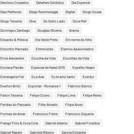
Destinos Cruzados
Detalhes Sórdidos
Dia Especial
Dias Melhores
Diego Rummenigge
Digital
Diogo Souza
Diogo Teixeira
Diva
Do Outro Lado
Doce Mel
Domingos Santiago
Douglas Oliveira
drama
Eduardo & Mônica
Ela Veste Preto
Em nome do filho
Encontro Marcado
Entrevistas
Éramos Apaixonados
Erick Alexandre
Escolha da Vida
Escolhas da Vida
Escrava Paixão
Especial de Natal 2015
Espelho Negro
Estrangeira Fiel
Eu e Ana
Eu te amo tanto
Eventyr
Everton Brito
Exportar - Romance 1
Fabrício Barros
Failon Teixeira
Felipe Cícero
Felipe Lima
Felipe Reino
Feridas do Passado
Filho Amado
Filipe Alves
Formas de Amar
Francisco Freire
Francisco Siqueira
Frango Frito & Coca Cola
Gabriel Adams
Gabriel Fonsêca
Gabriel Rabelo
Gabriela Ribeiro
Garota Estranha