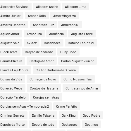
Alexandre Salviano
Alissom André
Allissom Lima
Almiro Júnior
Amor e Ódio
Amor Vingativo
Amores Opostos
Anderson Luiz
Anderson S.
Aquele Amor
Armadilha
Audiência
Augusto Freire
Augusto Vale
Avidez
Bastidores
Batalha Espiritual
Black Tears
Brayan de Andrade
Buny Bond
Camila Oliveira
Cantiga de Amor
Carlos Augusto Júnior
Claudia Laje Moura
Cleiton Barbosa de Oliveira
Coisas da Vida
Começar de Novo
Como Nossos Pais
Conexão Webs
Contos de Hysteria
Contratempo de Amar
Coração Paralelo
Corujas sem Asas
Corujas sem Asas – Temporada 2
Crime Perfeito
Criminal Secrets
Danillo Teixeira
Dark King
Dedo Podre
Depois da Morte
Depois de tudo
Destaques
Destinos