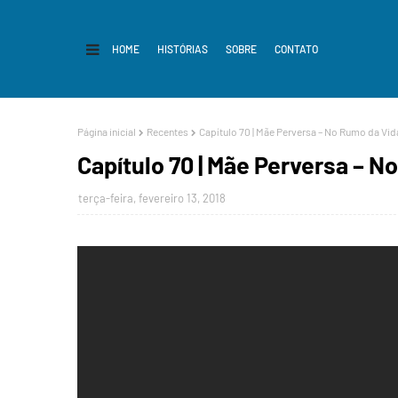
HOME
HISTÓRIAS
SOBRE
CONTATO
Página inicial
Recentes
Capítulo 70 | Mãe Perversa – No Rumo da Vid
Capítulo 70 | Mãe Perversa – N
terça-feira, fevereiro 13, 2018