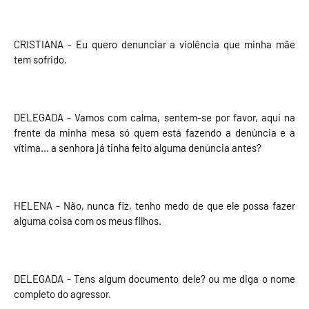
CRISTIANA - Eu quero denunciar a violência que minha mãe
tem sofrido.
DELEGADA - Vamos com calma, sentem-se por favor, aqui na
frente da minha mesa só quem está fazendo a denúncia e a
vítima... a senhora já tinha feito alguma denúncia antes?
HELENA - Não, nunca fiz, tenho medo de que ele possa fazer
alguma coisa com os meus filhos.
Home
Sobre
Contato
DELEGADA - Tens algum documento dele? ou me diga o nome
Feito com
por
Blogspot
| Distribuído por
Gooyaabi
completo do agressor.