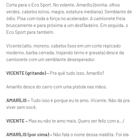
Corta para o Eco Sport. No volante, Amarílis (bonita, olhos
verdes, cabelos loiros, magra, estatura mediana). Semblante de
ódio. Pisa com toda a força no acelerador. A camionete freia
bruscamente e para próxima a um desfiladeiro. Em seguida, o
Eco Sport para também.
Vicente (alto, moreno, cabelos lisos em um corte repicado
moderno, barba cerrada, trajando terno e gravata) desce da
camionete com um semblante desesperador.
VICENTE (gritando) –
Pra quê tudo isso, Amarílis?
Amarílis desce do carro com uma pistola nas mãos.
AMARÍLIS –
Tudo isso é porque eu te amo, Vicente. Não dá pra
viver sem você.
VICENTE –
Mas eu não te amo mais. Quero ser feliz com a.../
AMARÍLIS (por cima) –
Não fala o nome dessa maldita. Foi ela