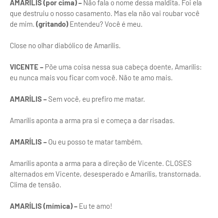
AMARÍLIS (por cima) –
Não fala o nome dessa maldita. Foi ela
que destruiu o nosso casamento. Mas ela não vai roubar você
de mim.
(gritando)
Entendeu? Você é meu.
Close no olhar diabólico de Amarílis.
VICENTE –
Põe uma coisa nessa sua cabeça doente, Amarílis:
eu nunca mais vou ficar com você. Não te amo mais.
AMARÍLIS –
Sem você, eu prefiro me matar.
Amarílis aponta a arma pra si e começa a dar risadas.
AMARÍLIS –
Ou eu posso te matar também.
Amarílis aponta a arma para a direção de Vicente. CLOSES
alternados em Vicente, desesperado e Amarílis, transtornada.
Clima de tensão.
AMARÍLIS (mímica) –
Eu te amo!