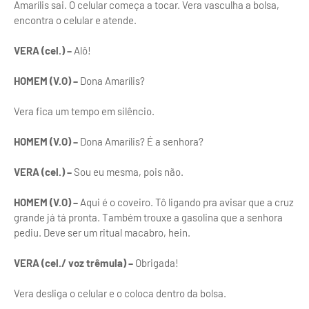
Amarílis sai. O celular começa a tocar. Vera vasculha a bolsa,
encontra o celular e atende.
VERA (cel.) –
Alô!
HOMEM (V.O) –
Dona Amarílis?
Vera fica um tempo em silêncio.
HOMEM (V.O) –
Dona Amarílis? É a senhora?
VERA (cel.) –
Sou eu mesma, pois não.
HOMEM (V.O) –
Aqui é o coveiro. Tô ligando pra avisar que a cruz
grande já tá pronta. Também trouxe a gasolina que a senhora
pediu. Deve ser um ritual macabro, hein.
VERA (cel./ voz trêmula) –
Obrigada!
Vera desliga o celular e o coloca dentro da bolsa.