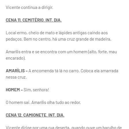
Vicente continua a dirigir.
CENA 11. CEMITÉRIO. INT. DIA.
Local ermo, cheio de mato e lápides antigas caindo aos
pedaços. Bem no centro, há uma cruz grande de madeira.
Amarílis entra e se encontra com um homem (alto, forte, mau
encarado).
AMARÍLIS –
A encomenda tá lá no carro. Coloca ela amarrada
nessa cruz.
HOMEM –
Sim, senhora!
O homem sai. Amarílis olha tudo ao redor.
CENA 12. CAMIONETE. INT. DIA.
Vicente dirige por uma rua deserta, quando ouve um barulho de