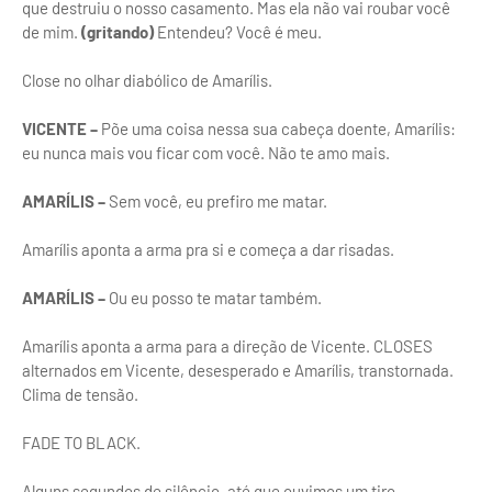
que destruiu o nosso casamento. Mas ela não vai roubar você
de mim.
(gritando)
Entendeu? Você é meu.
Close no olhar diabólico de Amarílis.
VICENTE –
Põe uma coisa nessa sua cabeça doente, Amarílis:
eu nunca mais vou ficar com você. Não te amo mais.
AMARÍLIS –
Sem você, eu prefiro me matar.
Amarílis aponta a arma pra si e começa a dar risadas.
AMARÍLIS –
Ou eu posso te matar também.
Amarílis aponta a arma para a direção de Vicente. CLOSES
alternados em Vicente, desesperado e Amarílis, transtornada.
Clima de tensão.
FADE TO BLACK.
Alguns segundos de silêncio, até que ouvimos um tiro.