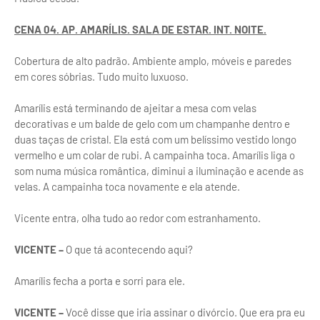
CENA 04. AP. AMARÍLIS. SALA DE ESTAR. INT. NOITE.
Cobertura de alto padrão. Ambiente amplo, móveis e paredes
em cores sóbrias. Tudo muito luxuoso.
Amarílis está terminando de ajeitar a mesa com velas
decorativas e um balde de gelo com um champanhe dentro e
duas taças de cristal. Ela está com um belíssimo vestido longo
vermelho e um colar de rubi. A campainha toca. Amarílis liga o
som numa música romântica, diminui a iluminação e acende as
velas. A campainha toca novamente e ela atende.
Vicente entra, olha tudo ao redor com estranhamento.
VICENTE –
O que tá acontecendo aqui?
Amarílis fecha a porta e sorri para ele.
VICENTE –
Você disse que iria assinar o divórcio. Que era pra eu