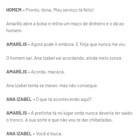
HOMEM –
Pronto, dona. Meu serviço tá feito!
Amarílis abre a bolsa e retira um maço de dinheiro e o dá ao
homem.
AMARÍLIS –
Agora pode ir embora. E finja que nunca me viu.
O homem sai. Ana Izabel vai acordando, ainda meio zonza.
AMARÍLIS –
Acorda, macaca.
Ana Izabel tenta se mexer, mas não consegue.
ANA IZABEL –
O que tá acontecendo aqui?
AMARÍLIS –
A pretinha tá no lugar onde nunca deveria ter saído:
o tronco. A sua sorte é que não vou te dar chibatadas.
ANA IZABEL –
Você é louca.