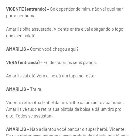
VICENTE (entrando) –
Se depender de mim, não vai queimar
porra nenhuma.
Amarílis olha assustada. Vicente entra e vai apagando o fogo
com seu paletó.
AMARÍLIS –
Como você chegou aqui?
VERA (entrando) –
Eu descobri os seus planos.
Amarílis vai até Vera e lhe dá um tapa no rosto.
AMARÍLIS –
Traíra.
Vicente retira Ana Izabel da cruz e lhe dá um beijo acalorado.
Amarílis vê tudo e retira sua pistola da bolsa e dá um tiro pro
alto. Todos se assustam.
AMARÍLIS –
Não adiantou você bancar o super herói, Vicente.
Eu vou matar essa macaca e esse projeto de crioulo que tá nas