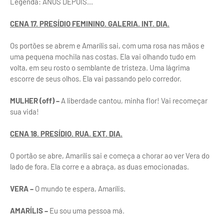
Legenda: ANOS DEPOIS...
CENA 17. PRESÍDIO FEMININO. GALERIA. INT. DIA.
Os portões se abrem e Amarílis sai, com uma rosa nas mãos e
uma pequena mochila nas costas. Ela vai olhando tudo em
volta, em seu rosto o semblante de tristeza. Uma lágrima
escorre de seus olhos. Ela vai passando pelo corredor.
MULHER (off) –
A liberdade cantou, minha flor! Vai recomeçar
sua vida!
CENA 18. PRESÍDIO. RUA. EXT. DIA.
O portão se abre, Amarílis sai e começa a chorar ao ver Vera do
lado de fora. Ela corre e a abraça, as duas emocionadas.
VERA –
O mundo te espera, Amarílis.
Home
Sobre
Contato
AMARÍLIS –
Eu sou uma pessoa má.
Feito com
por
Blogspot
| Distribuído por
Gooyaabi