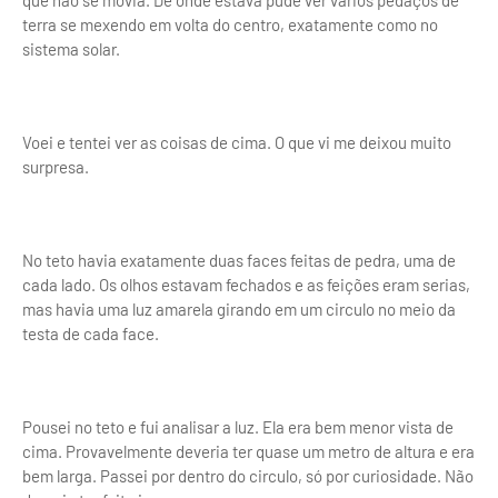
que não se movia. De onde estava pude ver vários pedaços de
terra se mexendo em volta do centro, exatamente como no
sistema solar.
Voei e tentei ver as coisas de cima. O que vi me deixou muito
surpresa.
No teto havia exatamente duas faces feitas de pedra, uma de
cada lado. Os olhos estavam fechados e as feições eram serias,
mas havia uma luz amarela girando em um circulo no meio da
testa de cada face.
Pousei no teto e fui analisar a luz. Ela era bem menor vista de
cima. Provavelmente deveria ter quase um metro de altura e era
bem larga. Passei por dentro do circulo, só por curiosidade. Não