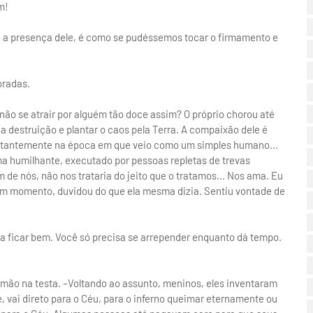
m!
e a presença dele, é como se pudéssemos tocar o firmamento e
oradas.
não se atrair por alguém tão doce assim? O próprio chorou até
 destruição e plantar o caos pela Terra. A compaixão dele é
onstantemente na época em que veio como um simples humano...
ma humilhante, executado por pessoas repletas de trevas
um de nós, não nos trataria do jeito que o tratamos... Nos ama. Eu
r um momento, duvidou do que ela mesma dizia. Sentiu vontade de
ltar a ficar bem. Você só precisa se arrepender enquanto dá tempo.
a mão na testa. –Voltando ao assunto, meninos, eles inventaram
 vai direto para o Céu, para o inferno queimar eternamente ou