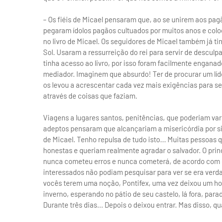
– Os fiéis de Micael pensaram que, ao se unirem aos pag
pegaram ídolos pagãos cultuados por muitos anos e co
no livro de Micael. Os seguidores de Micael também já t
Sol. Usaram a ressurreição do rei para servir de descul
tinha acesso ao livro, por isso foram facilmente engan
mediador. Imaginem que absurdo! Ter de procurar um líd
os levou a acrescentar cada vez mais exigências para 
através de coisas que faziam.
Viagens a lugares santos, penitências, que poderiam vari
adeptos pensaram que alcançariam a misericórdia por si 
de Micael. Tenho repulsa de tudo isto... Muitas pessoas
honestas e queriam realmente agradar o salvador. O princ
nunca cometeu erros e nunca cometerá, de acordo com o l
interessados não podiam pesquisar para ver se era verd
vocês terem uma noção, Pontifex, uma vez deixou um ho
inverno, esperando no pátio de seu castelo, lá fora, par
Durante três dias... Depois o deixou entrar. Mas disso, 