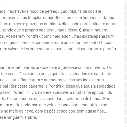
ãos, não haveria risco de perseguição. Alguns de nós até
locaram em seus templos dando-lhes nomes de humanos citados
inham um certo prazer no domingo, dia usado para cultuar o deus
pa, sendo que o próprio não pediu nada disso. Quase ninguém
ados. Aceitaram Pontifex como mediador... Mas existe apenas um
er religioso para se comunicar com um ser onipresente! Lucian
serem salvos. Eles começaram a pensar que alcançariam o perdão
ar de repetir várias orações até açoitar-se ou dar dinheiro. Os
mesmos. Mas a única coisa que tira os pecados é o sacrifício
 que se auto-flagelaram e acenderam velas aos ídolos eram
ipal líder desta baderna, o Pontifex, disse que aquela sociedade
ivro. Porém, o livro não era acessível a muitos na época... Os
ade. Os fundadores dessa sociedade faziam-se de bons... Para
mem muito poderoso que veio de longe para encontrá-lo no
ado no meio da neve, com os pés descalços, sem agasalhos...
quase ninguém lembra.