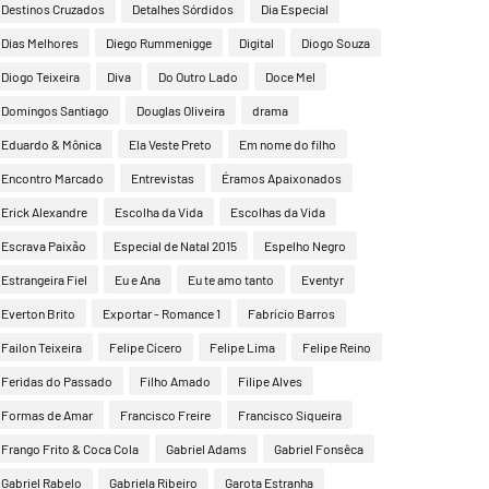
Destinos Cruzados
Detalhes Sórdidos
Dia Especial
Dias Melhores
Diego Rummenigge
Digital
Diogo Souza
Diogo Teixeira
Diva
Do Outro Lado
Doce Mel
Domingos Santiago
Douglas Oliveira
drama
Eduardo & Mônica
Ela Veste Preto
Em nome do filho
Encontro Marcado
Entrevistas
Éramos Apaixonados
Erick Alexandre
Escolha da Vida
Escolhas da Vida
Escrava Paixão
Especial de Natal 2015
Espelho Negro
Estrangeira Fiel
Eu e Ana
Eu te amo tanto
Eventyr
Everton Brito
Exportar - Romance 1
Fabrício Barros
Failon Teixeira
Felipe Cícero
Felipe Lima
Felipe Reino
Feridas do Passado
Filho Amado
Filipe Alves
Formas de Amar
Francisco Freire
Francisco Siqueira
Frango Frito & Coca Cola
Gabriel Adams
Gabriel Fonsêca
Gabriel Rabelo
Gabriela Ribeiro
Garota Estranha