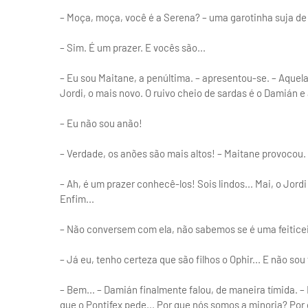
– Moça, moça, você é a Serena? – uma garotinha suja 
– Sim. É um prazer. E vocês são...
– Eu sou Maitane, a penúltima. – apresentou-se. – Aquel
Jordi, o mais novo. O ruivo cheio de sardas é o Damián e 
– Eu não sou anão!
– Verdade, os anões são mais altos! – Maitane provocou.
– Ah, é um prazer conhecê-los! Sois lindos... Mai, o Jor
Enfim...
– Não conversem com ela, não sabemos se é uma feiticei
– Já eu, tenho certeza que são filhos o Ophir... E não sou
– Bem... – Damián finalmente falou, de maneira tímida. 
que o Pontifex pede... Por que nós somos a minoria? Por