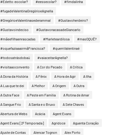
#Edetto:eocolar?
#eessecolar?
#fimdalinha
#fugadeValentinaGregórioeAgnella
#GregórioeValentinasederammal
#Gustavoherdeiro?
#Gustavoindeciso
#GustavonacasadeGiancarlo
#mãeefilhaenrascadas
#Marleteardilosa
#masOQUÊ?
#oquefaziaaairmãFrancisca?
#quemValentinaé
#todosatrásdobaú
#vaiaceitarAgnella?
#visitaaoconvento
A Cor do Pecado
A Crítica
A Dona da História
A Fênix
A Hora de Agir
A Ilha
A Lua que te dei
A Melhor
A Origem
A Outra
A Outra Face
A Peste em Família
A Rotina de Amar
A Sangue Frio
A Santa e o Bruxo
A Sete Chaves
Abertura de Webs
Acácia
Agent Evans
Agent Evans [2ª Temporada]
Agridoce
Aguenta Coração
Ajuste de Contas
Alencar Tognon
Alex Porto