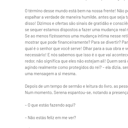
O término desse mundo está bem na nossa frente! Não p
espalhar a verdade de maneira humilde, antes que seja t
disso! Dízimos e ofertas são sinais de gratidão e consc
se sequer estamos dispostos a fazer uma mudança real 
Se ao menos fizéssemos uma mudança íntima nesse retiro,
mostrar que pode financeiramente? Para se divertir? Para
qual é o senhor que você serve! Olhar para a sua obra e v
necessário! E nós sabemos que isso é o que vai acontec
redor, não significa que eles não estejam ali! Quem se
agindo realmente como protegidos do rei? – ela dizia, se
uma mensagem a si mesma.
Depois de um tempo de sermão e leitura do livro, as pess
Num momento, Serena espantou-se, notando a presença
– O que estás fazendo aqui?
– Não estás feliz em me ver?