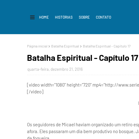
HOME
HISTÓRIAS
SOBRE
CONTATO
Página inicial
Batalha Espiritual
Batalha Espiritual - Capítulo 17
Batalha Espiritual - Capítulo 17
quarta-feira, dezembro 21, 2016
[video width="1080" height="720" mp4="http://www.se
[/video]
Os seguidores de Micael haviam organizado um retiro es
afora. Eles passaram um dia bem produtivo no bosque. Já
da fogueira.