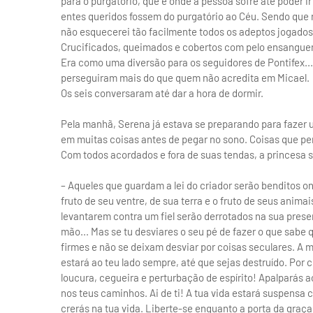
para o purgatório, que é onde a pessoa sofre até poder 
entes queridos fossem do purgatório ao Céu. Sendo que n
não esquecerei tão facilmente todos os adeptos jogados 
Crucificados, queimados e cobertos com pelo ensanguen
Era como uma diversão para os seguidores de Pontifex...
perseguiram mais do que quem não acredita em Micael.
Os seis conversaram até dar a hora de dormir.
Pela manhã, Serena já estava se preparando para fazer 
em muitas coisas antes de pegar no sono. Coisas que pe
Com todos acordados e fora de suas tendas, a princesa 
– Aqueles que guardam a lei do criador serão benditos o
fruto de seu ventre, de sua terra e o fruto de seus animai
levantarem contra um fiel serão derrotados na sua pres
mão... Mas se tu desviares o seu pé de fazer o que sabe
firmes e não se deixam desviar por coisas seculares. A 
estará ao teu lado sempre, até que sejas destruído. Por 
loucura, cegueira e perturbação de espírito! Apalparás 
nos teus caminhos. Ai de ti! A tua vida estará suspensa c
crerás na tua vida. Liberte-se enquanto a porta da graça