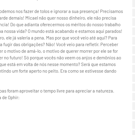
odemos nos fazer de tolos e ignorar a sua presença! Precisamos
arde demais! Micael não quer nosso dinheiro, ele não precisa
iência! Do que adianta oferecermos os méritos do nosso trabalho
na nossa vida? O mundo está acabando e estamos aqui parados!
 ele já valeria a pena. Mas por que você veio até aqui? Para
 fugir das obrigações? Não! Você veio para refletir. Perceber
er o motivo de amá-lo, o motivo de querer morrer por ele se for
er no futuro! Só porque vocês não veem os anjos e demônios ao
rá que está em volta de nós nesse momento? Será que estamos
ntindo um forte aperto no peito. Era como se estivesse dando
oas foram aproveitar o tempo livre para apreciar a natureza.
 de Ophir: