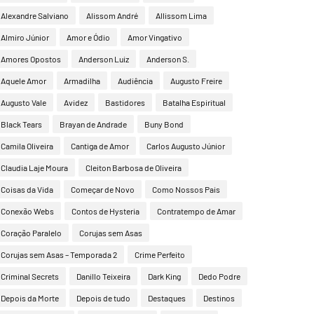
Alexandre Salviano
Alissom André
Allissom Lima
Almiro Júnior
Amor e Ódio
Amor Vingativo
Amores Opostos
Anderson Luiz
Anderson S.
Aquele Amor
Armadilha
Audiência
Augusto Freire
Augusto Vale
Avidez
Bastidores
Batalha Espiritual
Black Tears
Brayan de Andrade
Buny Bond
Camila Oliveira
Cantiga de Amor
Carlos Augusto Júnior
Claudia Laje Moura
Cleiton Barbosa de Oliveira
Coisas da Vida
Começar de Novo
Como Nossos Pais
Conexão Webs
Contos de Hysteria
Contratempo de Amar
Coração Paralelo
Corujas sem Asas
Corujas sem Asas – Temporada 2
Crime Perfeito
Criminal Secrets
Danillo Teixeira
Dark King
Dedo Podre
Depois da Morte
Depois de tudo
Destaques
Destinos