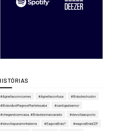
HISTÓRIAS
#Agnellacomciumes
#Agnellaconfusa
#Brásdestruidor
#BrásnãoéMagnoeMarletesabe
#cantigadeamor
#chegandoemcasa. #Brásdesmascarado
#devoltaaoporto
#devoltaparaminhaterra
#EagoraBrás?
#eagoraBrás(2)?