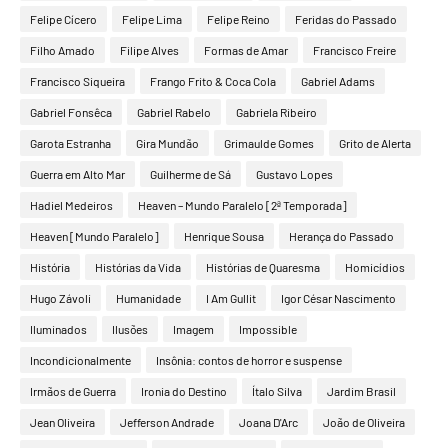
Felipe Cícero
Felipe Lima
Felipe Reino
Feridas do Passado
Filho Amado
Filipe Alves
Formas de Amar
Francisco Freire
Francisco Siqueira
Frango Frito & Coca Cola
Gabriel Adams
Gabriel Fonsêca
Gabriel Rabelo
Gabriela Ribeiro
Garota Estranha
Gira Mundão
Grimaulde Gomes
Grito de Alerta
Guerra em Alto Mar
Guilherme de Sá
Gustavo Lopes
Hadiel Medeiros
Heaven – Mundo Paralelo [2ª Temporada]
Heaven [Mundo Paralelo]
Henrique Sousa
Herança do Passado
História
Histórias da Vida
Histórias de Quaresma
Homicídios
Hugo Závoli
Humanidade
I Am Gullit
Igor César Nascimento
Iluminados
Ilusões
Imagem
Impossible
Incondicionalmente
Insônia: contos de horror e suspense
Irmãos de Guerra
Ironia do Destino
Ítalo Silva
Jardim Brasil
Jean Oliveira
Jefferson Andrade
Joana D'Arc
João de Oliveira