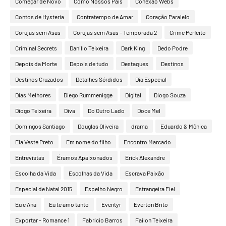
Começar de Novo
Como Nossos Pais
Conexão Webs
Contos de Hysteria
Contratempo de Amar
Coração Paralelo
Corujas sem Asas
Corujas sem Asas – Temporada 2
Crime Perfeito
Criminal Secrets
Danillo Teixeira
Dark King
Dedo Podre
Depois da Morte
Depois de tudo
Destaques
Destinos
Destinos Cruzados
Detalhes Sórdidos
Dia Especial
Dias Melhores
Diego Rummenigge
Digital
Diogo Souza
Diogo Teixeira
Diva
Do Outro Lado
Doce Mel
Domingos Santiago
Douglas Oliveira
drama
Eduardo & Mônica
Ela Veste Preto
Em nome do filho
Encontro Marcado
Entrevistas
Éramos Apaixonados
Erick Alexandre
Escolha da Vida
Escolhas da Vida
Escrava Paixão
Especial de Natal 2015
Espelho Negro
Estrangeira Fiel
Eu e Ana
Eu te amo tanto
Eventyr
Everton Brito
Exportar - Romance 1
Fabrício Barros
Failon Teixeira