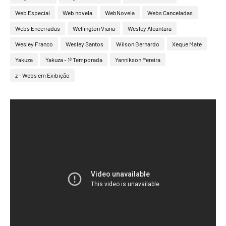
Web Especial
Web novela
WebNovela
Webs Canceladas
Webs Encerradas
Wellington Viana
Wesley Alcantara
Wesley Franco
Wesley Santos
Wilson Bernardo
Xeque Mate
Yakuza
Yakuza - 1ª Temporada
Yannikson Pereira
z - Webs em Exibição