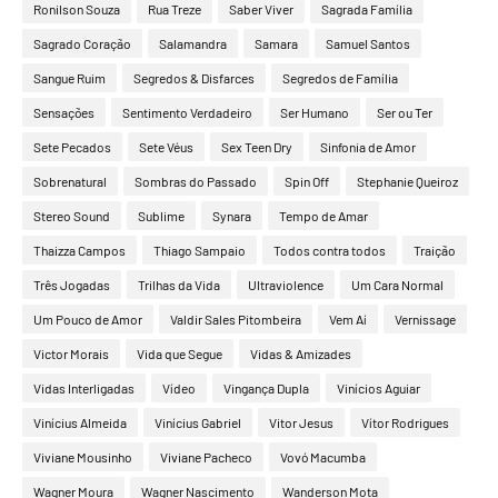
Ronilson Souza
Rua Treze
Saber Viver
Sagrada Família
Sagrado Coração
Salamandra
Samara
Samuel Santos
Sangue Ruim
Segredos & Disfarces
Segredos de Família
Sensações
Sentimento Verdadeiro
Ser Humano
Ser ou Ter
Sete Pecados
Sete Véus
Sex Teen Dry
Sinfonia de Amor
Sobrenatural
Sombras do Passado
Spin Off
Stephanie Queiroz
Stereo Sound
Sublime
Synara
Tempo de Amar
Thaizza Campos
Thiago Sampaio
Todos contra todos
Traição
Três Jogadas
Trilhas da Vida
Ultraviolence
Um Cara Normal
Um Pouco de Amor
Valdir Sales Pitombeira
Vem Aí
Vernissage
Victor Morais
Vida que Segue
Vidas & Amizades
Vidas Interligadas
Vídeo
Vingança Dupla
Vinícios Aguiar
Vinícius Almeida
Vinícius Gabriel
Vitor Jesus
Vítor Rodrigues
Viviane Mousinho
Viviane Pacheco
Vovó Macumba
Wagner Moura
Wagner Nascimento
Wanderson Mota