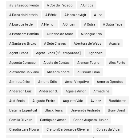
#visitaaoconvento
A Cor do Pecado
A Crítica
A Dona da História
A Fênix
A Hora de Agir
A Ilha
A Lua que te dei
A Melhor
A Origem
A Outra
A Outra Face
A Peste em Família
A Rotina de Amar
A Sangue Frio
A Santa e o Bruxo
A Sete Chaves
Abertura de Webs
Acácia
Agent Evans
Agent Evans [2ª Temporada]
Agridoce
Aguenta Coração
Ajuste de Contas
Alencar Tognon
Alex Porto
Alexandre Salviano
Alissom André
Allissom Lima
Almiro Júnior
Amor e Ódio
Amor Vingativo
Amores Opostos
Anderson Luiz
Anderson S.
Aquele Amor
Armadilha
Audiência
Augusto Freire
Augusto Vale
Avidez
Bastidores
Batalha Espiritual
Black Tears
Brayan de Andrade
Buny Bond
Camila Oliveira
Cantiga de Amor
Carlos Augusto Júnior
Claudia Laje Moura
Cleiton Barbosa de Oliveira
Coisas da Vida