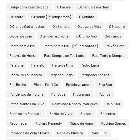
O anjo com asas de papel
O Caçula
O Diário de um Nerd
O Escuro
O Escuro [2ª Temporada]
O Gemido
O Grande Caderno Azul
O Internato
O Jogo da Vida
O Maestro
O que nos uniu
O tempo não volta
O Último Ano
Ordinários
Pacto com o Mal
Pacto com o Mal – [2ª Temporada]
Paixão Fatal
Palavra de Honra
Para Sempre ao Teu Lado
Para Todo o Sempre
Paraione
Paralelo
Parte de Mim
Pedro Lima
Pedro Paulo Gondim
Pegando Fogo
Perigosos Acasos
Phil Rocha
Please Don’t Go
Polícia vs Amor
Pop Star
Por dentro da história
Por Você
Programas
Pupilos
Rafael Santos da Silva
Raimundo Nonato Rodrigues
Raio Azul
Rastros do Passado
Razão de Viver
Realeza
Recentes
Recomeçar
Richard Kennedy
Ritmo de Amor
Rodrigo Gomes
Romance de Vida e Morte
Ronaldy Oliveira
Rone Filho