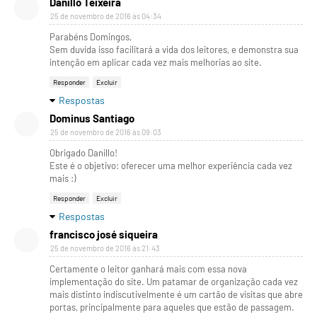
Danillo Teixeira
25 de novembro de 2016 às 04:34
Parabéns Domingos,
Sem duvida isso facilitará a vida dos leitores, e demonstra sua
intenção em aplicar cada vez mais melhorias ao site.
Responder
Excluir
Respostas
Dominus Santiago
25 de novembro de 2016 às 09:03
Obrigado Danillo!
Este é o objetivo: oferecer uma melhor experiência cada vez
mais :)
Responder
Excluir
Respostas
francisco josé siqueira
25 de novembro de 2016 às 21:43
Certamente o leitor ganhará mais com essa nova
implementação do site. Um patamar de organização cada vez
mais distinto indiscutivelmente é um cartão de visitas que abre
portas, principalmente para aqueles que estão de passagem.