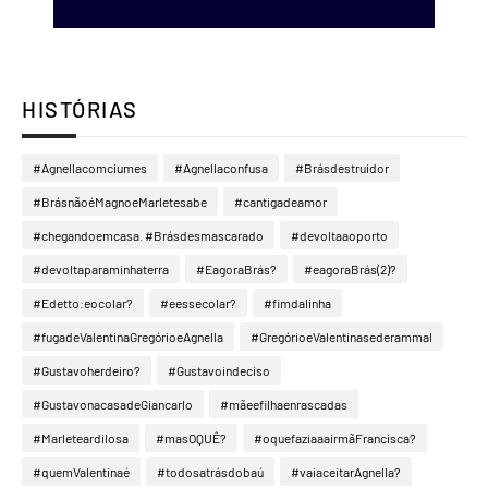
HISTÓRIAS
#Agnellacomciumes
#Agnellaconfusa
#Brásdestruidor
#BrásnãoéMagnoeMarletesabe
#cantigadeamor
#chegandoemcasa. #Brásdesmascarado
#devoltaaoporto
#devoltaparaminhaterra
#EagoraBrás?
#eagoraBrás(2)?
#Edetto:eocolar?
#eessecolar?
#fimdalinha
#fugadeValentinaGregórioeAgnella
#GregórioeValentinasederammal
#Gustavoherdeiro?
#Gustavoindeciso
#GustavonacasadeGiancarlo
#mãeefilhaenrascadas
#Marleteardilosa
#masOQUÊ?
#oquefaziaaairmãFrancisca?
#quemValentinaé
#todosatrásdobaú
#vaiaceitarAgnella?