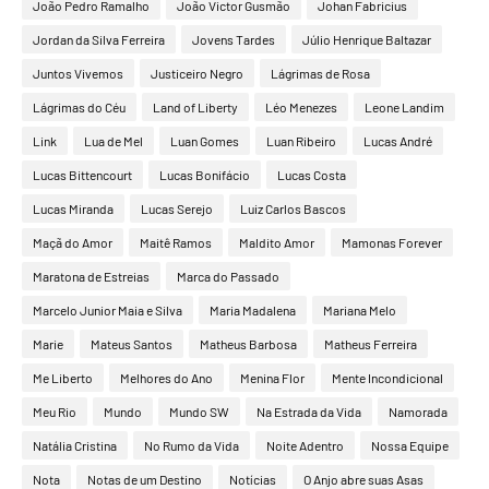
João Pedro Ramalho
João Victor Gusmão
Johan Fabricius
Jordan da Silva Ferreira
Jovens Tardes
Júlio Henrique Baltazar
Juntos Vivemos
Justiceiro Negro
Lágrimas de Rosa
Lágrimas do Céu
Land of Liberty
Léo Menezes
Leone Landim
Link
Lua de Mel
Luan Gomes
Luan Ribeiro
Lucas André
Lucas Bittencourt
Lucas Bonifácio
Lucas Costa
Lucas Miranda
Lucas Serejo
Luiz Carlos Bascos
Maçã do Amor
Maitê Ramos
Maldito Amor
Mamonas Forever
Maratona de Estreias
Marca do Passado
Marcelo Junior Maia e Silva
Maria Madalena
Mariana Melo
Marie
Mateus Santos
Matheus Barbosa
Matheus Ferreira
Me Liberto
Melhores do Ano
Menina Flor
Mente Incondicional
Meu Rio
Mundo
Mundo SW
Na Estrada da Vida
Namorada
Natália Cristina
No Rumo da Vida
Noite Adentro
Nossa Equipe
Nota
Notas de um Destino
Notícias
O Anjo abre suas Asas