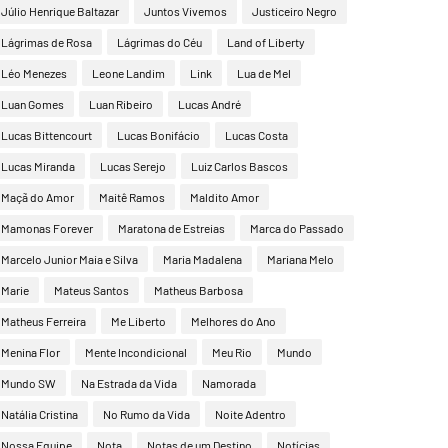
Júlio Henrique Baltazar
Juntos Vivemos
Justiceiro Negro
Lágrimas de Rosa
Lágrimas do Céu
Land of Liberty
Léo Menezes
Leone Landim
Link
Lua de Mel
Luan Gomes
Luan Ribeiro
Lucas André
Lucas Bittencourt
Lucas Bonifácio
Lucas Costa
Lucas Miranda
Lucas Serejo
Luiz Carlos Bascos
Maçã do Amor
Maitê Ramos
Maldito Amor
Mamonas Forever
Maratona de Estreias
Marca do Passado
Marcelo Junior Maia e Silva
Maria Madalena
Mariana Melo
Marie
Mateus Santos
Matheus Barbosa
Matheus Ferreira
Me Liberto
Melhores do Ano
Menina Flor
Mente Incondicional
Meu Rio
Mundo
Mundo SW
Na Estrada da Vida
Namorada
Natália Cristina
No Rumo da Vida
Noite Adentro
Nossa Equipe
Nota
Notas de um Destino
Notícias