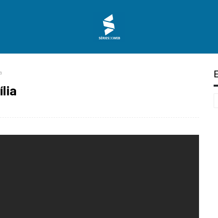
a
lia