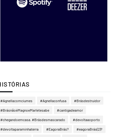
HISTÓRIAS
#Agnellacomciumes
#Agnellaconfusa
#Brásdestruidor
#BrásnãoéMagnoeMarletesabe
#cantigadeamor
#chegandoemcasa. #Brásdesmascarado
#devoltaaoporto
#devoltaparaminhaterra
#EagoraBrás?
#eagoraBrás(2)?