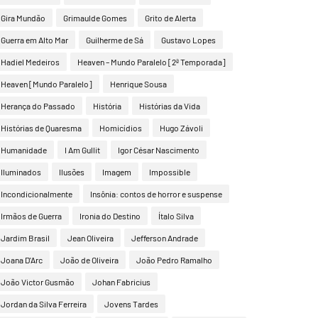
Gira Mundão
Grimaulde Gomes
Grito de Alerta
Guerra em Alto Mar
Guilherme de Sá
Gustavo Lopes
Hadiel Medeiros
Heaven – Mundo Paralelo [2ª Temporada]
Heaven [Mundo Paralelo]
Henrique Sousa
Herança do Passado
História
Histórias da Vida
Histórias de Quaresma
Homicídios
Hugo Závoli
Humanidade
I Am Gullit
Igor César Nascimento
Iluminados
Ilusões
Imagem
Impossible
Incondicionalmente
Insônia: contos de horror e suspense
Irmãos de Guerra
Ironia do Destino
Ítalo Silva
Jardim Brasil
Jean Oliveira
Jefferson Andrade
Joana D'Arc
João de Oliveira
João Pedro Ramalho
João Victor Gusmão
Johan Fabricius
Jordan da Silva Ferreira
Jovens Tardes