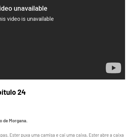
ítulo 24
to de Morgana.
pas. Ester puxa uma camisa e cai uma caixa, Ester abre a caixa