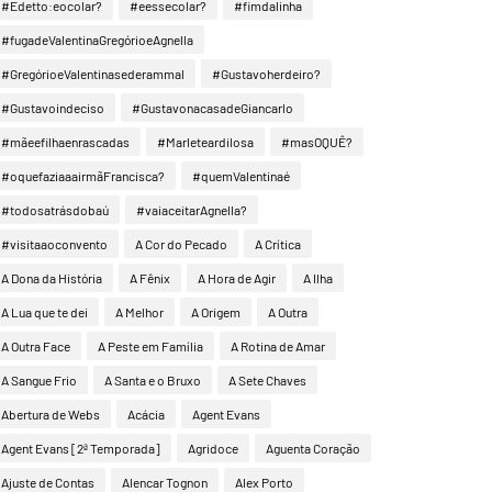
#Edetto:eocolar?
#eessecolar?
#fimdalinha
#fugadeValentinaGregórioeAgnella
#GregórioeValentinasederammal
#Gustavoherdeiro?
#Gustavoindeciso
#GustavonacasadeGiancarlo
#mãeefilhaenrascadas
#Marleteardilosa
#masOQUÊ?
#oquefaziaaairmãFrancisca?
#quemValentinaé
#todosatrásdobaú
#vaiaceitarAgnella?
#visitaaoconvento
A Cor do Pecado
A Crítica
A Dona da História
A Fênix
A Hora de Agir
A Ilha
A Lua que te dei
A Melhor
A Origem
A Outra
A Outra Face
A Peste em Família
A Rotina de Amar
A Sangue Frio
A Santa e o Bruxo
A Sete Chaves
Abertura de Webs
Acácia
Agent Evans
Agent Evans [2ª Temporada]
Agridoce
Aguenta Coração
Ajuste de Contas
Alencar Tognon
Alex Porto