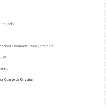
irei nela!
acabou a matando. Morri junto a ela!
uel!
ares.
./ Quarto de Cristina.