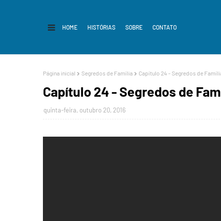
HOME
HISTÓRIAS
SOBRE
CONTATO
Página inicial
Segredos de Família
Capítulo 24 - Segredos de Famíli
Capítulo 24 - Segredos de Famí
quinta-feira, outubro 20, 2016