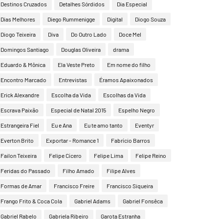
Destinos Cruzados
Detalhes Sórdidos
Dia Especial
Dias Melhores
Diego Rummenigge
Digital
Diogo Souza
Diogo Teixeira
Diva
Do Outro Lado
Doce Mel
Domingos Santiago
Douglas Oliveira
drama
Eduardo & Mônica
Ela Veste Preto
Em nome do filho
Encontro Marcado
Entrevistas
Éramos Apaixonados
Erick Alexandre
Escolha da Vida
Escolhas da Vida
Escrava Paixão
Especial de Natal 2015
Espelho Negro
Estrangeira Fiel
Eu e Ana
Eu te amo tanto
Eventyr
Everton Brito
Exportar - Romance 1
Fabrício Barros
Failon Teixeira
Felipe Cícero
Felipe Lima
Felipe Reino
Feridas do Passado
Filho Amado
Filipe Alves
Formas de Amar
Francisco Freire
Francisco Siqueira
Frango Frito & Coca Cola
Gabriel Adams
Gabriel Fonsêca
Gabriel Rabelo
Gabriela Ribeiro
Garota Estranha