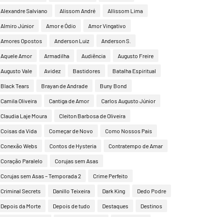
Alexandre Salviano
Alissom André
Allissom Lima
Almiro Júnior
Amor e Ódio
Amor Vingativo
Amores Opostos
Anderson Luiz
Anderson S.
Aquele Amor
Armadilha
Audiência
Augusto Freire
Augusto Vale
Avidez
Bastidores
Batalha Espiritual
Black Tears
Brayan de Andrade
Buny Bond
Camila Oliveira
Cantiga de Amor
Carlos Augusto Júnior
Claudia Laje Moura
Cleiton Barbosa de Oliveira
Coisas da Vida
Começar de Novo
Como Nossos Pais
Conexão Webs
Contos de Hysteria
Contratempo de Amar
Coração Paralelo
Corujas sem Asas
Corujas sem Asas – Temporada 2
Crime Perfeito
Criminal Secrets
Danillo Teixeira
Dark King
Dedo Podre
Depois da Morte
Depois de tudo
Destaques
Destinos