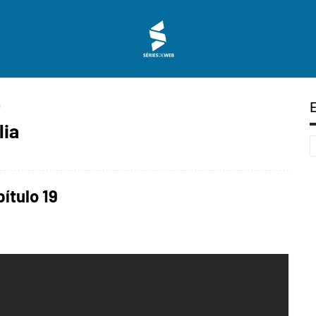
a
lia
ítulo 19