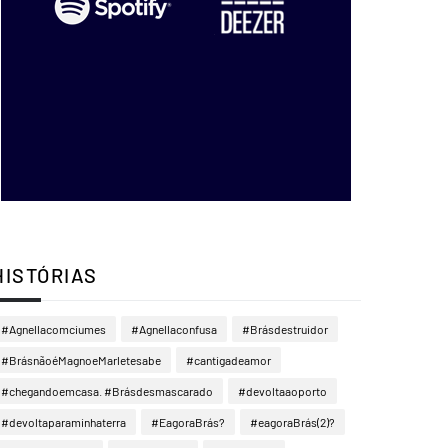
HISTÓRIAS
#Agnellacomciumes
#Agnellaconfusa
#Brásdestruidor
#BrásnãoéMagnoeMarletesabe
#cantigadeamor
#chegandoemcasa. #Brásdesmascarado
#devoltaaoporto
#devoltaparaminhaterra
#EagoraBrás?
#eagoraBrás(2)?