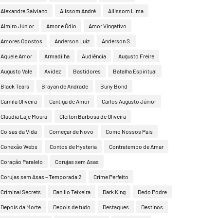
Alexandre Salviano
Alissom André
Allissom Lima
Almiro Júnior
Amor e Ódio
Amor Vingativo
Amores Opostos
Anderson Luiz
Anderson S.
Aquele Amor
Armadilha
Audiência
Augusto Freire
Augusto Vale
Avidez
Bastidores
Batalha Espiritual
Black Tears
Brayan de Andrade
Buny Bond
Camila Oliveira
Cantiga de Amor
Carlos Augusto Júnior
Claudia Laje Moura
Cleiton Barbosa de Oliveira
Coisas da Vida
Começar de Novo
Como Nossos Pais
Conexão Webs
Contos de Hysteria
Contratempo de Amar
Coração Paralelo
Corujas sem Asas
Corujas sem Asas – Temporada 2
Crime Perfeito
Criminal Secrets
Danillo Teixeira
Dark King
Dedo Podre
Depois da Morte
Depois de tudo
Destaques
Destinos