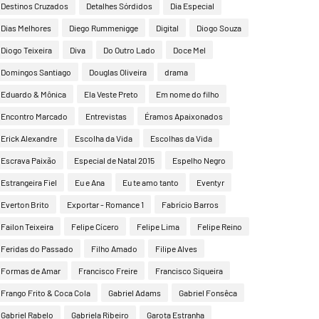
Destinos Cruzados
Detalhes Sórdidos
Dia Especial
Dias Melhores
Diego Rummenigge
Digital
Diogo Souza
Diogo Teixeira
Diva
Do Outro Lado
Doce Mel
Domingos Santiago
Douglas Oliveira
drama
Eduardo & Mônica
Ela Veste Preto
Em nome do filho
Encontro Marcado
Entrevistas
Éramos Apaixonados
Erick Alexandre
Escolha da Vida
Escolhas da Vida
Escrava Paixão
Especial de Natal 2015
Espelho Negro
Estrangeira Fiel
Eu e Ana
Eu te amo tanto
Eventyr
Everton Brito
Exportar - Romance 1
Fabrício Barros
Failon Teixeira
Felipe Cícero
Felipe Lima
Felipe Reino
Feridas do Passado
Filho Amado
Filipe Alves
Formas de Amar
Francisco Freire
Francisco Siqueira
Frango Frito & Coca Cola
Gabriel Adams
Gabriel Fonsêca
Gabriel Rabelo
Gabriela Ribeiro
Garota Estranha