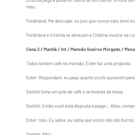
Cristina pega a pulseira: Isso é de um cliente, a noite d
meu.
Ferdinand: Me desculpe, eu juro que nunca mais terei es
Ferdinand e Cristina se abraçam e Cristina mostra-se co
Cena 2./ Manhã./ Int./ Mansão Gueiros Morgado./ Mesa
Todos tomam café na mansão, Ester faz uma proposta.
Ester: Respondam, eu pago quanto vocês quiserem para s
Santiel toma um gole de café e se levanta da mesa.
Santiel: Então você está disposta a pagar… Aliás, compr
Ester: Isso. Eu sabia, eu sabia que vocês não são burro
Santiel: Não!