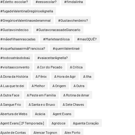
#Edetto:eocolar?
#eessecolar?
#fimdalinha
#fugadeValentinaGregórioeAgnella
#GregórioeValentinasederammal
#Gustavoherdeiro?
#Gustavoindeciso
#GustavonacasadeGiancarlo
#mãeefilhaenrascadas
#Marleteardilosa
#masOQUÊ?
#oquefaziaaairmãFrancisca?
#quemValentinaé
#todosatrásdobaú
#vaiaceitarAgnella?
#visitaaoconvento
A Cor do Pecado
A Crítica
A Dona da História
A Fênix
A Hora de Agir
A Ilha
A Lua que te dei
A Melhor
A Origem
A Outra
A Outra Face
A Peste em Família
A Rotina de Amar
A Sangue Frio
A Santa e o Bruxo
A Sete Chaves
Abertura de Webs
Acácia
Agent Evans
Agent Evans [2ª Temporada]
Agridoce
Aguenta Coração
Ajuste de Contas
Alencar Tognon
Alex Porto