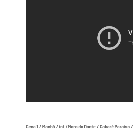
Cena 1./ Manhã./ int./Moro do Dante./ Cabaré Paraíso./