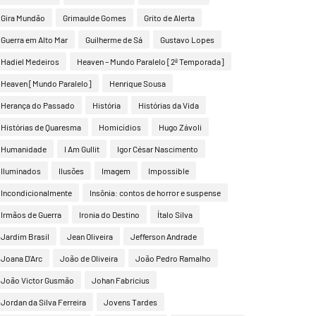
Gira Mundão
Grimaulde Gomes
Grito de Alerta
Guerra em Alto Mar
Guilherme de Sá
Gustavo Lopes
Hadiel Medeiros
Heaven – Mundo Paralelo [2ª Temporada]
Heaven [Mundo Paralelo]
Henrique Sousa
Herança do Passado
História
Histórias da Vida
Histórias de Quaresma
Homicídios
Hugo Závoli
Humanidade
I Am Gullit
Igor César Nascimento
Iluminados
Ilusões
Imagem
Impossible
Incondicionalmente
Insônia: contos de horror e suspense
Irmãos de Guerra
Ironia do Destino
Ítalo Silva
Jardim Brasil
Jean Oliveira
Jefferson Andrade
Joana D'Arc
João de Oliveira
João Pedro Ramalho
João Victor Gusmão
Johan Fabricius
Jordan da Silva Ferreira
Jovens Tardes