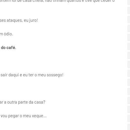
e ontem foi de casa cheia, não tinham quartos e tive que ceder o
ses ataques, eu juro!
m ódio.
 do café.
air daqui e eu ter o meu sossego!
ar a outra parte da casa?
s, vou pegar o meu xeque…