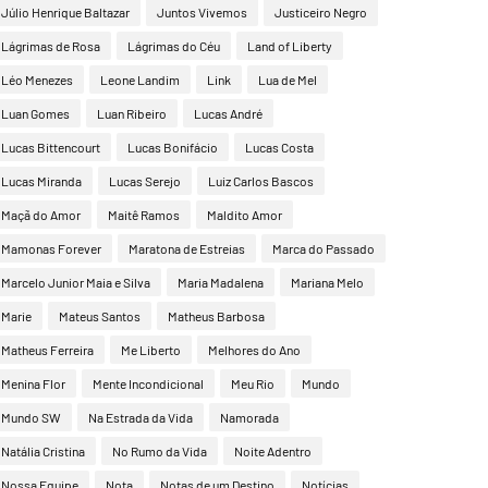
Júlio Henrique Baltazar
Juntos Vivemos
Justiceiro Negro
Lágrimas de Rosa
Lágrimas do Céu
Land of Liberty
Léo Menezes
Leone Landim
Link
Lua de Mel
Luan Gomes
Luan Ribeiro
Lucas André
Lucas Bittencourt
Lucas Bonifácio
Lucas Costa
Lucas Miranda
Lucas Serejo
Luiz Carlos Bascos
Maçã do Amor
Maitê Ramos
Maldito Amor
Mamonas Forever
Maratona de Estreias
Marca do Passado
Marcelo Junior Maia e Silva
Maria Madalena
Mariana Melo
Marie
Mateus Santos
Matheus Barbosa
Matheus Ferreira
Me Liberto
Melhores do Ano
Menina Flor
Mente Incondicional
Meu Rio
Mundo
Mundo SW
Na Estrada da Vida
Namorada
Natália Cristina
No Rumo da Vida
Noite Adentro
Nossa Equipe
Nota
Notas de um Destino
Notícias