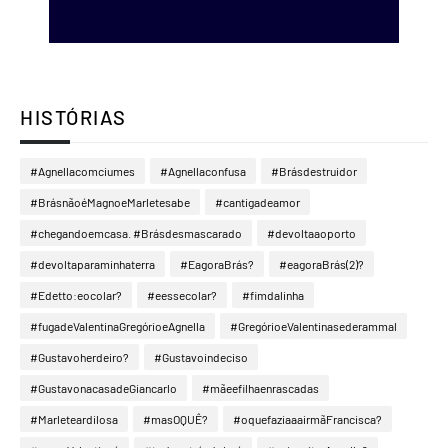
HISTÓRIAS
#Agnellacomciumes
#Agnellaconfusa
#Brásdestruidor
#BrásnãoéMagnoeMarletesabe
#cantigadeamor
#chegandoemcasa. #Brásdesmascarado
#devoltaaoporto
#devoltaparaminhaterra
#EagoraBrás?
#eagoraBrás(2)?
#Edetto:eocolar?
#eessecolar?
#fimdalinha
#fugadeValentinaGregórioeAgnella
#GregórioeValentinasederammal
#Gustavoherdeiro?
#Gustavoindeciso
#GustavonacasadeGiancarlo
#mãeefilhaenrascadas
#Marleteardilosa
#masOQUÊ?
#oquefaziaaairmãFrancisca?