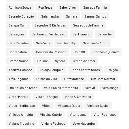
Ronilson Souza
Rua Treze
Saber Viver
Sagrada Família
Sagrado Coração
Salamandra
Samara
Samuel Santos
Sangue Ruim
Segredos & Disfarces
Segredos de Família
Sensações
Sentimento Verdadeiro
Ser Humano
Ser ou Ter
Sete Pecados
Sete Véus
Sex Teen Dry
Sinfonia de Amor
Sobrenatural
Sombras do Passado
Spin Off
Stephanie Queiroz
Stereo Sound
Sublime
Synara
Tempo de Amar
Thaizza Campos
Thiago Sampaio
Todos contra todos
Traição
Três Jogadas
Trilhas da Vida
Ultraviolence
Um Cara Normal
Um Pouco de Amor
Valdir Sales Pitombeira
Vem Aí
Vernissage
Victor Morais
Vida que Segue
Vidas & Amizades
Vidas Interligadas
Vídeo
Vingança Dupla
Vinícios Aguiar
Vinícius Almeida
Vinícius Gabriel
Vitor Jesus
Vítor Rodrigues
Viviane Mousinho
Viviane Pacheco
Vovó Macumba