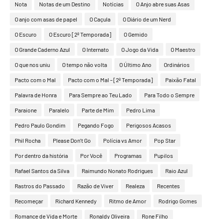
Nota
Notas de um Destino
Notícias
O Anjo abre suas Asas
O anjo com asas de papel
O Caçula
O Diário de um Nerd
O Escuro
O Escuro [2ª Temporada]
O Gemido
O Grande Caderno Azul
O Internato
O Jogo da Vida
O Maestro
O que nos uniu
O tempo não volta
O Último Ano
Ordinários
Pacto com o Mal
Pacto com o Mal – [2ª Temporada]
Paixão Fatal
Palavra de Honra
Para Sempre ao Teu Lado
Para Todo o Sempre
Paraione
Paralelo
Parte de Mim
Pedro Lima
Pedro Paulo Gondim
Pegando Fogo
Perigosos Acasos
Phil Rocha
Please Don’t Go
Polícia vs Amor
Pop Star
Por dentro da história
Por Você
Programas
Pupilos
Rafael Santos da Silva
Raimundo Nonato Rodrigues
Raio Azul
Rastros do Passado
Razão de Viver
Realeza
Recentes
Recomeçar
Richard Kennedy
Ritmo de Amor
Rodrigo Gomes
Romance de Vida e Morte
Ronaldy Oliveira
Rone Filho