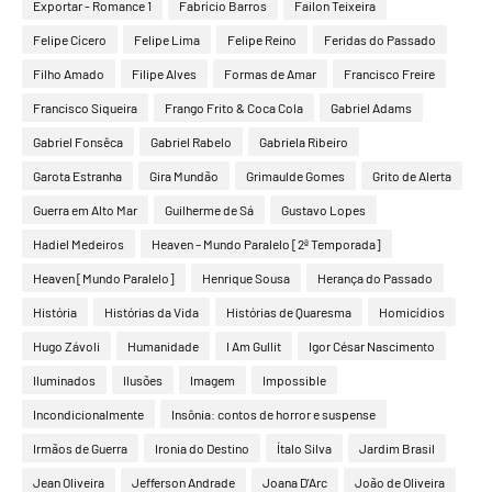
Exportar - Romance 1
Fabrício Barros
Failon Teixeira
Felipe Cícero
Felipe Lima
Felipe Reino
Feridas do Passado
Filho Amado
Filipe Alves
Formas de Amar
Francisco Freire
Francisco Siqueira
Frango Frito & Coca Cola
Gabriel Adams
Gabriel Fonsêca
Gabriel Rabelo
Gabriela Ribeiro
Garota Estranha
Gira Mundão
Grimaulde Gomes
Grito de Alerta
Guerra em Alto Mar
Guilherme de Sá
Gustavo Lopes
Hadiel Medeiros
Heaven – Mundo Paralelo [2ª Temporada]
Heaven [Mundo Paralelo]
Henrique Sousa
Herança do Passado
História
Histórias da Vida
Histórias de Quaresma
Homicídios
Hugo Závoli
Humanidade
I Am Gullit
Igor César Nascimento
Iluminados
Ilusões
Imagem
Impossible
Incondicionalmente
Insônia: contos de horror e suspense
Irmãos de Guerra
Ironia do Destino
Ítalo Silva
Jardim Brasil
Jean Oliveira
Jefferson Andrade
Joana D'Arc
João de Oliveira