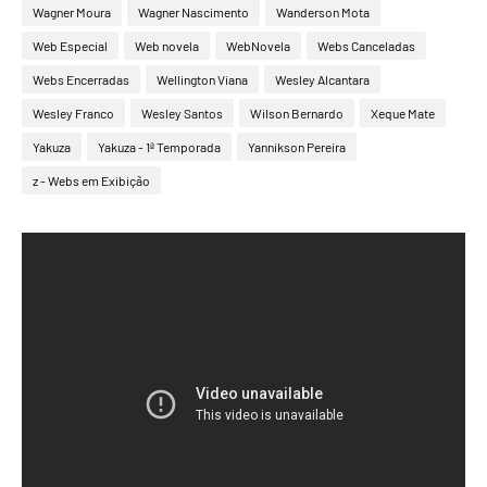
Wagner Moura
Wagner Nascimento
Wanderson Mota
Web Especial
Web novela
WebNovela
Webs Canceladas
Webs Encerradas
Wellington Viana
Wesley Alcantara
Wesley Franco
Wesley Santos
Wilson Bernardo
Xeque Mate
Yakuza
Yakuza - 1ª Temporada
Yannikson Pereira
z - Webs em Exibição