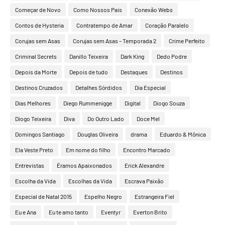
Começar de Novo
Como Nossos Pais
Conexão Webs
Contos de Hysteria
Contratempo de Amar
Coração Paralelo
Corujas sem Asas
Corujas sem Asas – Temporada 2
Crime Perfeito
Criminal Secrets
Danillo Teixeira
Dark King
Dedo Podre
Depois da Morte
Depois de tudo
Destaques
Destinos
Destinos Cruzados
Detalhes Sórdidos
Dia Especial
Dias Melhores
Diego Rummenigge
Digital
Diogo Souza
Diogo Teixeira
Diva
Do Outro Lado
Doce Mel
Domingos Santiago
Douglas Oliveira
drama
Eduardo & Mônica
Ela Veste Preto
Em nome do filho
Encontro Marcado
Entrevistas
Éramos Apaixonados
Erick Alexandre
Escolha da Vida
Escolhas da Vida
Escrava Paixão
Especial de Natal 2015
Espelho Negro
Estrangeira Fiel
Eu e Ana
Eu te amo tanto
Eventyr
Everton Brito