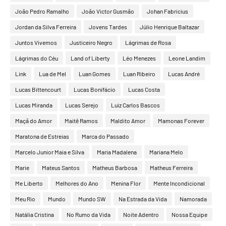
João Pedro Ramalho
João Victor Gusmão
Johan Fabricius
Jordan da Silva Ferreira
Jovens Tardes
Júlio Henrique Baltazar
Juntos Vivemos
Justiceiro Negro
Lágrimas de Rosa
Lágrimas do Céu
Land of Liberty
Léo Menezes
Leone Landim
Link
Lua de Mel
Luan Gomes
Luan Ribeiro
Lucas André
Lucas Bittencourt
Lucas Bonifácio
Lucas Costa
Lucas Miranda
Lucas Serejo
Luiz Carlos Bascos
Maçã do Amor
Maitê Ramos
Maldito Amor
Mamonas Forever
Maratona de Estreias
Marca do Passado
Marcelo Junior Maia e Silva
Maria Madalena
Mariana Melo
Marie
Mateus Santos
Matheus Barbosa
Matheus Ferreira
Me Liberto
Melhores do Ano
Menina Flor
Mente Incondicional
Meu Rio
Mundo
Mundo SW
Na Estrada da Vida
Namorada
Natália Cristina
No Rumo da Vida
Noite Adentro
Nossa Equipe