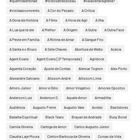
#quemValentinaé
#todosatrásdobaú
#vaiaceitarAgnella?
#visitaaoconvento
A Cor do Pecado
A Crítica
A Dona da História
A Fênix
A Hora de Agir
A Ilha
A Lua que te dei
A Melhor
A Origem
A Outra
A Outra Face
A Peste em Família
A Rotina de Amar
A Sangue Frio
A Santa e o Bruxo
A Sete Chaves
Abertura de Webs
Acácia
Agent Evans
Agent Evans [2ª Temporada]
Agridoce
Aguenta Coração
Ajuste de Contas
Alencar Tognon
Alex Porto
Alexandre Salviano
Alissom André
Allissom Lima
Almiro Júnior
Amor e Ódio
Amor Vingativo
Amores Opostos
Anderson Luiz
Anderson S.
Aquele Amor
Armadilha
Audiência
Augusto Freire
Augusto Vale
Avidez
Bastidores
Batalha Espiritual
Black Tears
Brayan de Andrade
Buny Bond
Camila Oliveira
Cantiga de Amor
Carlos Augusto Júnior
Claudia Laje Moura
Cleiton Barbosa de Oliveira
Coisas da Vida