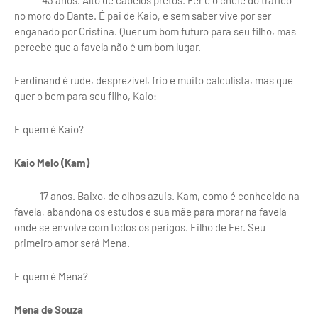
43 anos. Alto de cabelos pretos. Fer é o chefe do tráfico
no moro do Dante. É pai de Kaio, e sem saber vive por ser
enganado por Cristina. Quer um bom futuro para seu filho, mas
percebe que a favela não é um bom lugar.
Ferdinand é rude, desprezível, frio e muito calculista, mas que
quer o bem para seu filho, Kaio:
E quem é Kaio?
Kaio Melo (Kam)
17 anos. Baixo, de olhos azuis. Kam, como é conhecido na
favela, abandona os estudos e sua mãe para morar na favela
onde se envolve com todos os perigos. Filho de Fer. Seu
primeiro amor será Mena.
E quem é Mena?
Mena de Souza