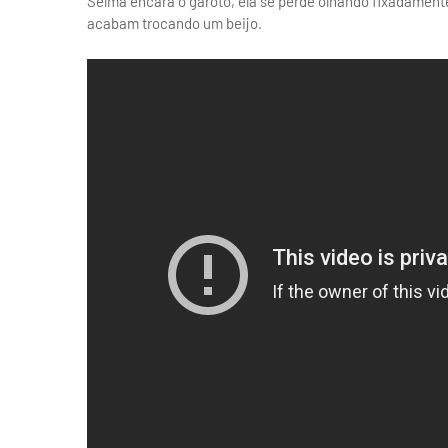
Selma encara o garoto, ela se perde olhando fixadamente
acabam trocando um beijo.