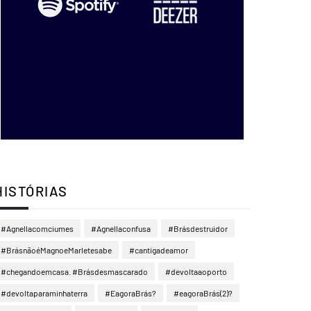
HISTÓRIAS
#Agnellacomciumes
#Agnellaconfusa
#Brásdestruidor
#BrásnãoéMagnoeMarletesabe
#cantigadeamor
#chegandoemcasa. #Brásdesmascarado
#devoltaaoporto
#devoltaparaminhaterra
#EagoraBrás?
#eagoraBrás(2)?