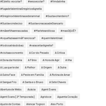
#Edetto:eocolar?
#eessecolar?
#fimdalinha
#fugadeValentinaGregórioeAgnella
#GregórioeValentinasederammal
#Gustavoherdeiro?
#Gustavoindeciso
#GustavonacasadeGiancarlo
#mãeefilhaenrascadas
#Marleteardilosa
#masOQUÊ?
#oquefaziaaairmãFrancisca?
#quemValentinaé
#todosatrásdobaú
#vaiaceitarAgnella?
#visitaaoconvento
A Cor do Pecado
A Crítica
A Dona da História
A Fênix
A Hora de Agir
A Ilha
A Lua que te dei
A Melhor
A Origem
A Outra
A Outra Face
A Peste em Família
A Rotina de Amar
A Sangue Frio
A Santa e o Bruxo
A Sete Chaves
Abertura de Webs
Acácia
Agent Evans
Agent Evans [2ª Temporada]
Agridoce
Aguenta Coração
Ajuste de Contas
Alencar Tognon
Alex Porto