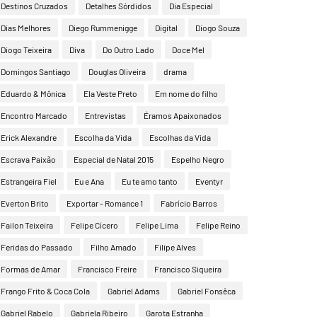
Destinos Cruzados
Detalhes Sórdidos
Dia Especial
Dias Melhores
Diego Rummenigge
Digital
Diogo Souza
Diogo Teixeira
Diva
Do Outro Lado
Doce Mel
Domingos Santiago
Douglas Oliveira
drama
Eduardo & Mônica
Ela Veste Preto
Em nome do filho
Encontro Marcado
Entrevistas
Éramos Apaixonados
Erick Alexandre
Escolha da Vida
Escolhas da Vida
Escrava Paixão
Especial de Natal 2015
Espelho Negro
Estrangeira Fiel
Eu e Ana
Eu te amo tanto
Eventyr
Everton Brito
Exportar - Romance 1
Fabrício Barros
Failon Teixeira
Felipe Cícero
Felipe Lima
Felipe Reino
Feridas do Passado
Filho Amado
Filipe Alves
Formas de Amar
Francisco Freire
Francisco Siqueira
Frango Frito & Coca Cola
Gabriel Adams
Gabriel Fonsêca
Gabriel Rabelo
Gabriela Ribeiro
Garota Estranha