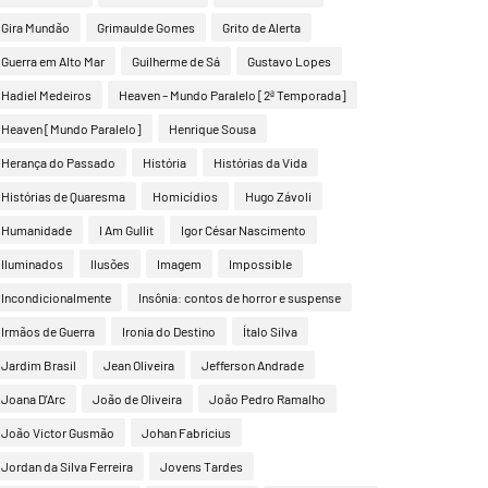
Gira Mundão
Grimaulde Gomes
Grito de Alerta
Guerra em Alto Mar
Guilherme de Sá
Gustavo Lopes
Hadiel Medeiros
Heaven – Mundo Paralelo [2ª Temporada]
Heaven [Mundo Paralelo]
Henrique Sousa
Herança do Passado
História
Histórias da Vida
Histórias de Quaresma
Homicídios
Hugo Závoli
Humanidade
I Am Gullit
Igor César Nascimento
Iluminados
Ilusões
Imagem
Impossible
Incondicionalmente
Insônia: contos de horror e suspense
Irmãos de Guerra
Ironia do Destino
Ítalo Silva
Jardim Brasil
Jean Oliveira
Jefferson Andrade
Joana D'Arc
João de Oliveira
João Pedro Ramalho
João Victor Gusmão
Johan Fabricius
Jordan da Silva Ferreira
Jovens Tardes