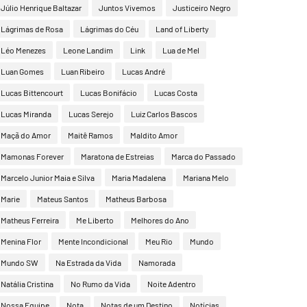
Júlio Henrique Baltazar
Juntos Vivemos
Justiceiro Negro
Lágrimas de Rosa
Lágrimas do Céu
Land of Liberty
Léo Menezes
Leone Landim
Link
Lua de Mel
Luan Gomes
Luan Ribeiro
Lucas André
Lucas Bittencourt
Lucas Bonifácio
Lucas Costa
Lucas Miranda
Lucas Serejo
Luiz Carlos Bascos
Maçã do Amor
Maitê Ramos
Maldito Amor
Mamonas Forever
Maratona de Estreias
Marca do Passado
Marcelo Junior Maia e Silva
Maria Madalena
Mariana Melo
Marie
Mateus Santos
Matheus Barbosa
Matheus Ferreira
Me Liberto
Melhores do Ano
Menina Flor
Mente Incondicional
Meu Rio
Mundo
Mundo SW
Na Estrada da Vida
Namorada
Natália Cristina
No Rumo da Vida
Noite Adentro
Nossa Equipe
Nota
Notas de um Destino
Notícias