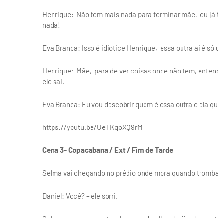
Henrique: Não tem mais nada para terminar mãe, eu já t
nada!
Eva Branca: Isso é idiotice Henrique, essa outra ai é s
Henrique: Mãe, para de ver coisas onde não tem, entend
ele sai.
Eva Branca: Eu vou descobrir quem é essa outra e ela q
https://youtu.be/UeTKqoXQ9rM
Cena 3- Copacabana / Ext / Fim de Tarde
Selma vai chegando no prédio onde mora quando tromba
Daniel: Você? – ele sorri.