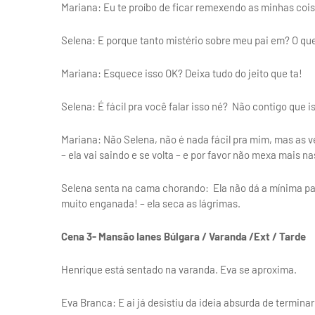
Mariana: Eu te proíbo de ficar remexendo as minhas coi
Selena: E porque tanto mistério sobre meu pai em? O qu
Mariana: Esquece isso OK? Deixa tudo do jeito que ta!
Selena: É fácil pra você falar isso né? Não contigo que 
Mariana: Não Selena, não é nada fácil pra mim, mas as v
– ela vai saindo e se volta – e por favor não mexa mais na
Selena senta na cama chorando: Ela não dá a mínima par
muito enganada! – ela seca as lágrimas.
Cena 3- Mansão Ianes Búlgara / Varanda /Ext / Tarde
Henrique está sentado na varanda. Eva se aproxima.
Eva Branca: E ai já desistiu da ideia absurda de termina