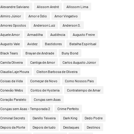
Alexandre Salviano
Alissom André
Allissom Lima
Almiro Júnior
Amor e Ódio
Amor Vingativo
Amores Opostos
Anderson Luiz
Anderson S.
Aquele Amor
Armadilha
Audiência
Augusto Freire
Augusto Vale
Avidez
Bastidores
Batalha Espiritual
Black Tears
Brayan de Andrade
Buny Bond
Camila Oliveira
Cantiga de Amor
Carlos Augusto Júnior
Claudia Laje Moura
Cleiton Barbosa de Oliveira
Coisas da Vida
Começar de Novo
Como Nossos Pais
Conexão Webs
Contos de Hysteria
Contratempo de Amar
Coração Paralelo
Corujas sem Asas
Corujas sem Asas – Temporada 2
Crime Perfeito
Criminal Secrets
Danillo Teixeira
Dark King
Dedo Podre
Depois da Morte
Depois de tudo
Destaques
Destinos