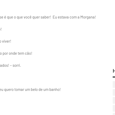
 se é que o que você quer saber! Eu estava com a Morgana!
o!
 viver!
o por onde tem cão!
ados! – sorri.
a eu quero tomar um belo de um banho!